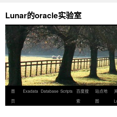
Lunar的oracle实验室
首
Exadata
Database
Scripts
百度搜
站点地
页
索
图
L