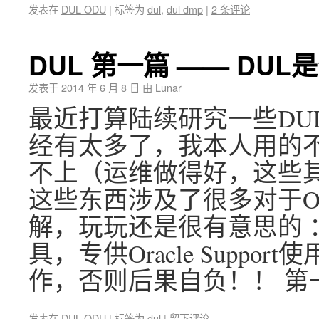
发表在
DUL ODU
|
标签为
dul
,
dul dmp
|
2 条评论
DUL 第一篇 —— DUL
发表于
2014 年 6 月 8 日
由
Lunar
最近打算陆续研究一些DU
经有太多了，我本人用的
不上（运维做得好，这些其
这些东西涉及了很多对于Or
解，玩玩还是很有意思的 ：） DU
具，专供Oracle Supp
作，否则后果自负！！ 第一
发表在
DUL ODU
|
标签为
dul
|
留下评论