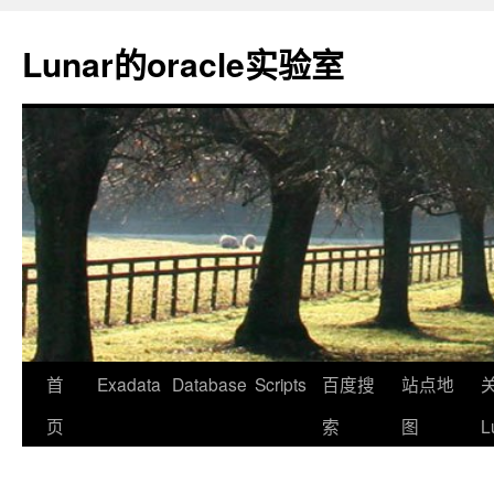
Lunar的oracle实验室
首
Exadata
Database
Scripts
百度搜
站点地
页
索
图
L