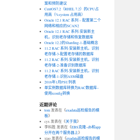
案和预防建议
CentOS7.2（RHEL 7.2）的CPU占
用高（%system 占用高）
Oracle 12.1 RAC 系列 – 配置第二个
网络和相应的SCAN2
Oracle 12.1 RAC 系列-安装新主
机，识别老存储和恢复数据库
Oracle 12.2的Sharding-1-基础概念
11.2 RAC 系列-安装新主机，识别
老存储-3-配置老存储的数据库
11.2 RAC 系列-安装新主机，识别
老存储-2-准备识别数据库
11.2 RAC 系列-安装新主机，识别
老存储-1-识别ASM磁盘
2016年1月PSU列表
单实例数据库转换为RAC数据库–
使用rconfig转换
近期评论
tom
发表在《
exadata巡检报告的模
板
》
cyx
发表在《
关于我
》
李科胜
发表在《
EBS克隆–db和app
分开在两个服务器上
》
xiao
发表在《
exadata巡检报告的模