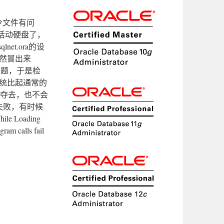
令文件有问
活动硬盘了，
t.ora的设
居然冒出来
问题，于是检
x系统比起通常的
被夺去，也不会
失败，有时候
 Loading
ram calls fail