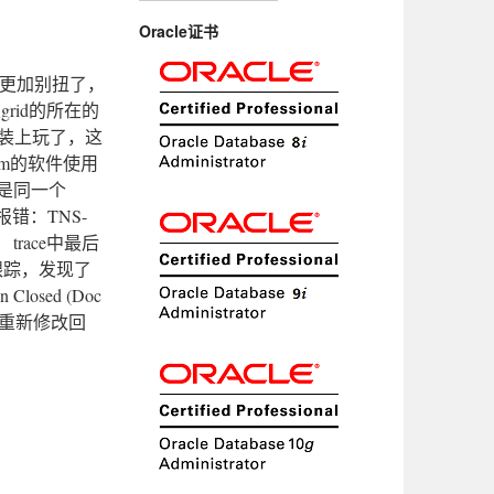
Oracle证书
，更加别扭了，
rid的所在的
以装上玩了，这
的vm的软件使用
软件是同一个
发现报错：TNS-
e： trace中最后
进行跟踪，发现了
losed (Doc
再重新修改回