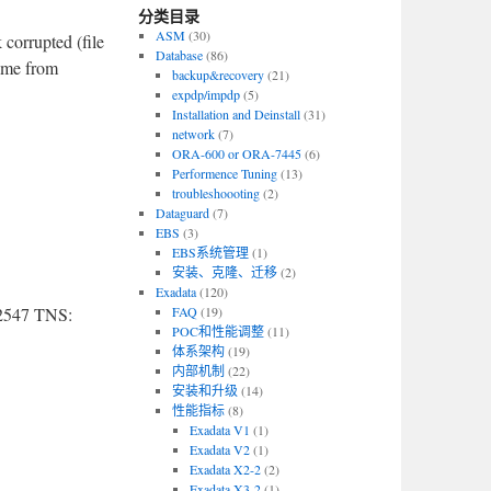
分类目录
ASM
(30)
orrupted (file
Database
(86)
ame from
backup&recovery
(21)
expdp/impdp
(5)
Installation and Deinstall
(31)
network
(7)
ORA-600 or ORA-7445
(6)
Performence Tuning
(13)
troubleshoooting
(2)
Dataguard
(7)
EBS
(3)
EBS系统管理
(1)
安装、克隆、迁移
(2)
Exadata
(120)
547 TNS:
FAQ
(19)
POC和性能调整
(11)
体系架构
(19)
内部机制
(22)
安装和升级
(14)
性能指标
(8)
Exadata V1
(1)
Exadata V2
(1)
Exadata X2-2
(2)
Exadata X3-2
(1)