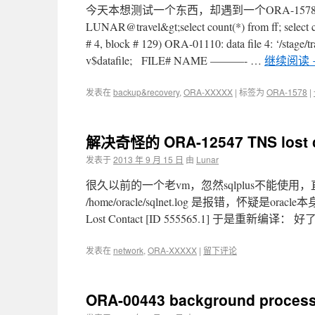
今天本想测试一个东西，却遇到一个ORA-15
LUNAR@travel&gt;select count(*) from ff; select 
# 4, block # 129) ORA-01110: data file 4: ‘/stag
v$datafile; FILE# NAME ———- …
继续阅读
发表在
backup&recovery
,
ORA-XXXXX
|
标签为
ORA-1578
|
解决奇怪的 ORA-12547 TNS lost c
发表于
2013 年 9 月 15 日
由
Lunar
很久以前的一个老vm，忽然sqlplus不能使用，直接报错：
/home/oracle/sqlnet.log 是报错，怀疑是orac
Lost Contact [ID 555565.1] 于是重新编译：
发表在
network
,
ORA-XXXXX
|
留下评论
ORA-00443 background process 