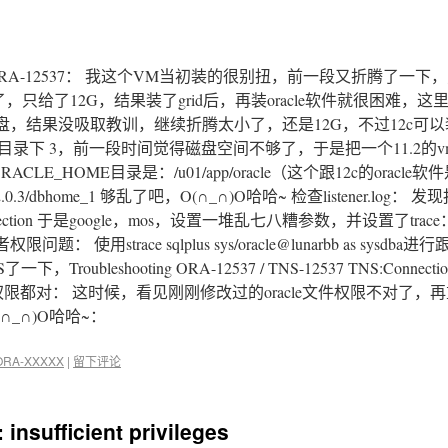
RA-12537： 我这个VM当初装的很别扭，前一段又折腾了一下
给了12G，结果装了grid后，再装oracle软件就很困难，这里g
了一块盘，结果没吸取教训，继续折腾太小了，还是12G，不过12c可
pp/oracle目录下 3，前一段时间觉得磁盘空间不够了，于是把一个11.2
ACLE_HOME目录是：/u01/app/oracle（这个跟12c的oracle
/11.2.0.3/dbhome_1 够乱了吧，O(∩_∩)O哈哈~ 检查listener.log： 
f client connection 于是google，mos，设置一堆乱七八糟参数，并设置了trac
trace sqlplus sys/oracle@lunarbb as sysdba
shooting ORA-12537 / TNS-12537 TNS:Connection C
问题，权限都对： 这时候，看见刚刚修改过的oracle文件权限不对了，
∩_∩)O哈哈~：
ORA-XXXXX
|
留下评论
fficient privileges