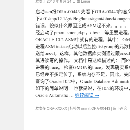
发表于
2013 年 8 月 24 日
由
Lunar
启动asm报ORA-00443 先看下ORA-0044
下/u01/app/12.1/grid/log/lunar/agent/oh
错误，貌似什么原因造成ASM起不来。。。。
经启动了pmon, smon,ckpt，dbwr…
ORACLE 10.2 ASM中就有的进程，其中： GMON（
进程ASM instace启动以后监控diskgroup
送给ocssd，这样，其他数据库实例通过跟o
其进读写的操作。 文档中是这样描述的： 而
进程的trace。 检查GMON的trace，发现
已经差不多定位了，系统内存不足，因此，关闭V
查询了Oracle 10.2中，Oracle Database Admini
如下的简单说明： 也就是说，在10.2的环境中，
Oracle Automatic …
继续阅读
→
发表在
ORA-XXXXX
|
标签为
mmnl
,
ORA-00443
|
留下评论