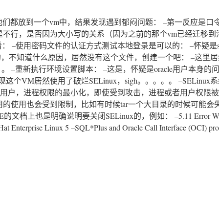
他们都放到一个vm中，结果发现遇到郁闷问题： –第一反应是口
是不行，是否因为大小写的关系（因为之前的那个vm已经迁移到
–使用密码文件的认证方式测试本地登录是可以的： –怀疑是sqlne
前的，不知道什么原因，居然没有这个文件，创建一个吧： –这里
。 –重新执行环境设置脚本： –这是，怀疑是oracle用户本身的
这个VM居然使用了破烂SELinux，sigh。。。。。 –SELinu
对于用户，进程权限的最小化，即使受到攻击，进程或者用户权限
用的使用也会受到限制，比如有时候tar一个大目录的时候可能会
上也是明确说明要关闭SELinux的，例如： –5.11 Error While
t Enterprise Linux 5 –SQL*Plus and Oracle Call Interface (OCI) prog