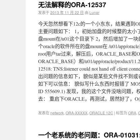
无法解释的ORA-12537
发表于
2013 年 11 月 22 日
由
Lunar
今天忽然想看下12c的一个小东东，结果遇到O
主要问题如下： 1，初始加盘的时候整的太小了，只
盘mount在/u01这个目录下 2，然后增加
个oracle的软件所在的盘mount在 /u01/a
root用户tar过来，解压后，ORACLE_BASE和OR
ORACLE_BASE）和/u01/app/oracle/product
12518: TNS:listener could not hand of
出问题的信息如下，貌似是某些文件找不到或者权限问题： 使用s
如下可以信息： 貌似写什么东西时报错了 MOS了一下，Trouble
ID 555609.1) 发现，我的这个文件没啥
去： 重启下ORACLE，再测试，居然好了，O(
发表在
network
,
ORA-XXXXX
,
ORACLE 12C
|
标签为
ORA
,
一个老系统的老问题：ORA-01031: insu