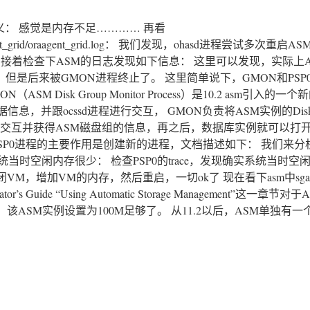
3的含义： 感觉是内存不足………… 再看
asd/oraagent_grid/oraagent_grid.log： 我们发现，ohasd进程尝试多次
 接着检查下ASM的日志发现如下信息： 这里可以发现，实际上
等重要进程，但是后来被GMON进程终止了。 这里简单说下，GMON和PS
ASM Disk Group Monitor Process）是10.2 asm引入的一
的元数据信息，并跟ocssd进程进行交互， GMON负责将ASM实例的Disk
cssd交互并获得ASM磁盘组的信息，再之后，数据库实例就可以打
PSP0进程的主要作用是创建新的进程，文档描述如下： 我们来分
确实系统当时空闲内存很少： 检查PSP0的trace，发现确实系统当时
M，增加VM的内存，然后重启，一切ok了 现在看下asm中sg
strator’s Guide “Using Automatic Storage Management”这一
该ASM实例设置为100M足够了。 从11.2以后，ASM单独有一个