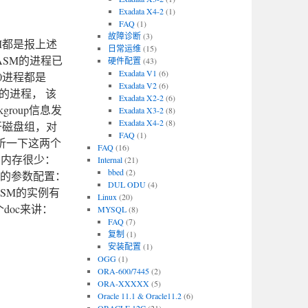
Exadata X4-2
(1)
FAQ
(1)
故障诊断
(3)
重启ASM都是报上述
日常运维
(15)
ASM的进程已
硬件配置
(43)
Exadata V1
(6)
P0进程都是
Exadata V2
(6)
个新的进程， 该
Exadata X2-2
(6)
group信息发
Exadata X3-2
(8)
Exadata X4-2
(8)
开磁盘组，对
FAQ
(1)
析一下这两个
FAQ
(16)
空闲内存很少：
Internal
(21)
bbed
(2)
a的参数配置：
DUL ODU
(4)
章节对于ASM的实例有
Linux
(20)
doc来讲：
MYSQL
(8)
FAQ
(7)
复制
(1)
安装配置
(1)
OGG
(1)
ORA-600/7445
(2)
ORA-XXXXX
(5)
Oracle 11.1 & Oracle11.2
(6)