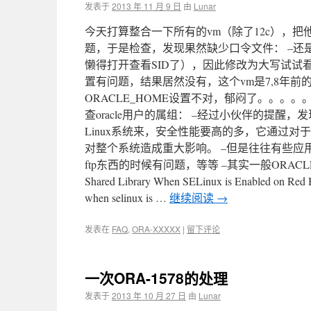
发表于
2013 年 11 月 9 日
由
Lunar
今天打算整合一下所有的vm（除了12c），把
题，于是检查，发现果然缺少口令文件： –还
懒得打开查看SID了），因此修改为大写试试看： 
置有问题，结果居然没有，这个vm是7,8年
ORACLE_HOME设置不对，郁闷了。。。。。
查oracle用户的属组： –经过小伙伴的提醒，发现
Linux系统来，安全性能要高的多，它通过
对整个系统造成重大影响。 –但是往往有些应
ftp东西的时候有问题，等等 –其实一般ORACLE的文档
Shared Library When SELinux is Enabled on Red Ha
when selinux is …
继续阅读
→
发表在
FAQ
,
ORA-XXXXX
|
留下评论
一次ORA-1578的处理
发表于
2013 年 10 月 27 日
由
Lunar