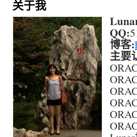
关于我
Luna
QQ:
5
博客:
主要
ORAC
ORAC
ORAC
ORAC
ORAC
ORAC