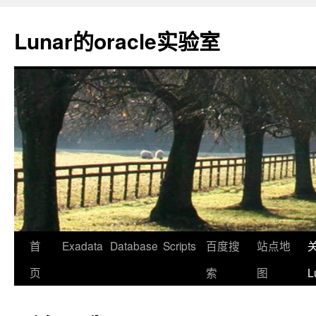
Lunar的oracle实验室
首
Exadata
Database
Scripts
百度搜
站点地
页
索
图
L