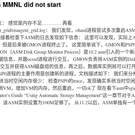
MMNL did not start
3的含义： 感觉是内存不足………… 再看
asd/oraagent_grid/oraagent_grid.log： 我们发现，ohasd进程尝试多次
 接着检查下ASM的日志发现如下信息： 这里可以发现，实际上
等重要进程，但是后来被GMON进程终止了。 这里简单说下，GMON和PS
ASM Disk Group Monitor Process）是10.2 asm引入的一
的元数据信息，并跟ocssd进程进行交互， GMON负责将ASM实例的Disk
cssd交互并获得ASM磁盘组的信息，再之后，数据库实例就可以打
PSP0进程的主要作用是创建新的进程，文档描述如下： 我们来分
确实系统当时空闲内存很少： 检查PSP0的trace，发现确实系统当时
M，增加VM的内存，然后重启，一切ok了 现在看下asm中sg
strator’s Guide “Using Automatic Storage Management”这一
该ASM实例设置为100M足够了。 从11.2以后，ASM单独有一个