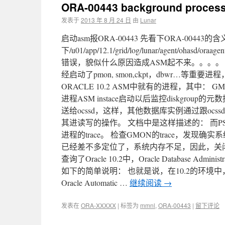
ORA-00443 background process 
发表于
2013 年 8 月 24 日
由
Lunar
启动asm报ORA-00443 先看下ORA-0044
下/u01/app/12.1/grid/log/lunar/agent/oh
错误，貌似什么原因造成ASM起不来。。。。
经启动了pmon, smon,ckpt，dbwr…
ORACLE 10.2 ASM中就有的进程，其中： GMON（
进程ASM instace启动以后监控diskgroup
送给ocssd，这样，其他数据库实例通过跟o
其进读写的操作。 文档中是这样描述的： 而
进程的trace。 检查GMON的trace，发现
已经差不多定位了，系统内存不足，因此，关闭V
查询了Oracle 10.2中，Oracle Database Admini
如下的简单说明： 也就是说，在10.2的环境中，
Oracle Automatic …
继续阅读
→
发表在
ORA-XXXXX
|
标签为
mmnl
,
ORA-00443
|
留下评论