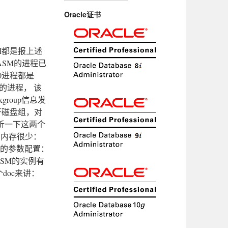
Oracle证书
重启ASM都是报上述
ASM的进程已
P0进程都是
个新的进程， 该
group信息发
开磁盘组，对
析一下这两个
空闲内存很少：
a的参数配置：
章节对于ASM的实例有
doc来讲：