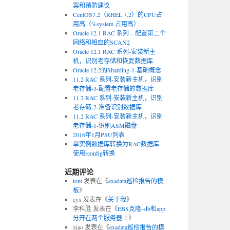
案和预防建议
CentOS7.2（RHEL 7.2）的CPU占
用高（%system 占用高）
Oracle 12.1 RAC 系列 – 配置第二个
网络和相应的SCAN2
Oracle 12.1 RAC 系列-安装新主
机，识别老存储和恢复数据库
Oracle 12.2的Sharding-1-基础概念
11.2 RAC 系列-安装新主机，识别
老存储-3-配置老存储的数据库
11.2 RAC 系列-安装新主机，识别
老存储-2-准备识别数据库
11.2 RAC 系列-安装新主机，识别
老存储-1-识别ASM磁盘
2016年1月PSU列表
单实例数据库转换为RAC数据库–
使用rconfig转换
近期评论
tom
发表在《
exadata巡检报告的模
板
》
cyx
发表在《
关于我
》
李科胜
发表在《
EBS克隆–db和app
分开在两个服务器上
》
xiao
发表在《
exadata巡检报告的模