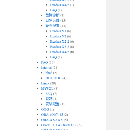
Exadata X4-2
(1)
FAQ
(1)
故障诊断
(3)
日常运维
(15)
硬件配置
(43)
Exadata V1
(6)
Exadata V2
(6)
Exadata X2-2
(6)
Exadata X3-2
(8)
Exadata X4-2
(8)
FAQ
(1)
FAQ
(16)
Internal
(21)
bbed
(2)
DUL ODU
(4)
Linux
(20)
MYSQL
(8)
FAQ
(7)
复制
(1)
安装配置
(1)
OGG
(1)
ORA-600/7445
(2)
ORA-XXXXX
(5)
Oracle 11.1 & Oracle11.2
(6)