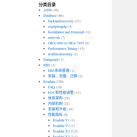
分类目录
ASM
(30)
Database
(86)
backup&recovery
(21)
expdp/impdp
(5)
Installation and Deinstall
(31)
network
(7)
ORA-600 or ORA-7445
(6)
Performence Tuning
(13)
troubleshoooting
(2)
Dataguard
(7)
EBS
(3)
EBS系统管理
(1)
安装、克隆、迁移
(2)
Exadata
(120)
FAQ
(19)
POC和性能调整
(11)
体系架构
(19)
内部机制
(22)
安装和升级
(14)
性能指标
(8)
Exadata V1
(1)
Exadata V2
(1)
Exadata X2-2
(2)
Exadata X3-2
(1)