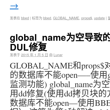
→
发表在
bbed
|
标签为
bbed
,
GLOBAL_NAME
,
props$
,
update
|
global_name为空导
DUL修复
发表于
2015 年 1 月 5 日
由
Lunar
GLOBAL_NAME和props$
的数据库不能open—–使用g
监测功能) global_nam
用dd修复(使用dd拷贝块的方式
数据库不能open—使用BBED