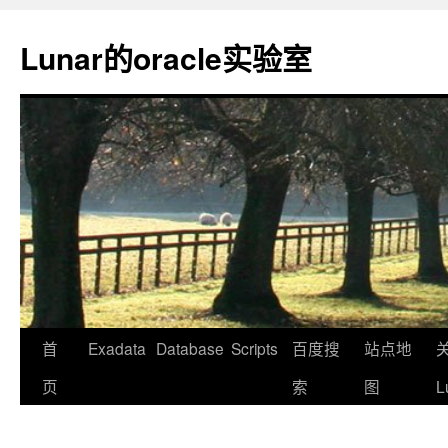
Lunar的oracle实验室
首
Exadata
Database
Scripts
百度搜
站点地
页
索
图
L