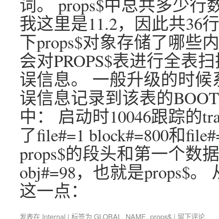
词。 props$中总共多
我这里是11.2，因此共36行
下props$对象存储了哪
会对PROPS$表进行全表扫
误信息。 一般升级的时候
误信息记录到该表的BOOTST
中： 启动时10046跟踪的t
了file#=1 block#=800和f
props$的段头和第一个
obj#=98，也就是prop
这一点：
发表在
Internal
|
标签为
GLOBAL_NAME
,
props$
|
留下评论