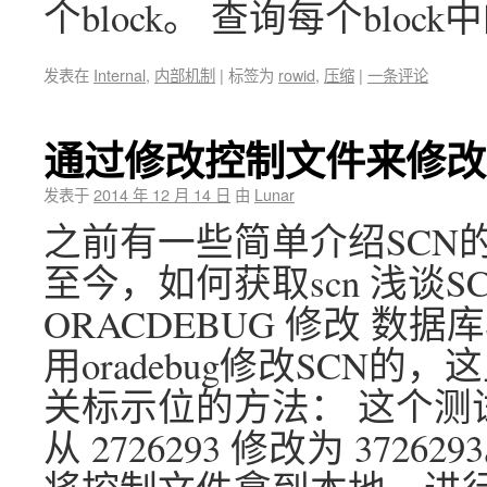
个block。 查询每个bloc
发表在
Internal
,
内部机制
|
标签为
rowid
,
压缩
|
一条评论
通过修改控制文件来修改
发表于
2014 年 12 月 14 日
由
Lunar
之前有一些简单介绍SCN的文章
至今，如何获取scn 浅谈SCN
ORACDEBUG 修改 数
用oradebug修改SCN
关标示位的方法： 这个测试
从 2726293 修改为 37