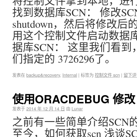
将控制文件拿到本地，进行
找到数据库SCN： 修改S
shutdown，然后将修改后
用这个控制文件启动数据库：
据库SCN： 这里我们看到
们指定的 3726296了。
发表在
backup&recovery
,
Internal
|
标签为
控制文件 scn
|
留下评
使用ORACDEBUG 修改
发表于
2014 年 12 月 14 日
由
Lunar
之前有一些简单介绍SCN的文章
至今，如何获取scn 浅谈SCN