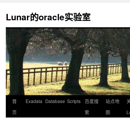
Lunar的oracle实验室
首
Exadata
Database
Scripts
百度搜
站点地
页
索
图
L