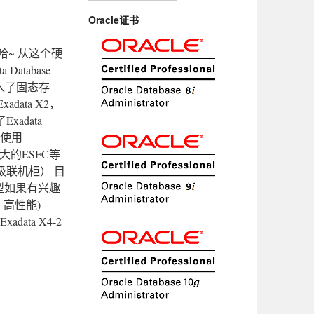
Oracle证书
~ 从这个硬
atabase
并引入了固态存
ata X2，
adata
以使用
更大的ESFC等
（非级联机柜） 目
机型如果有兴趣
k，高性能)
data X4-2