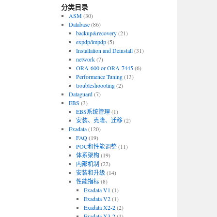
分类目录
ASM
(30)
Database
(86)
backup&recovery
(21)
expdp/impdp
(5)
Installation and Deinstall
(31)
network
(7)
ORA-600 or ORA-7445
(6)
Performence Tuning
(13)
troubleshoooting
(2)
Dataguard
(7)
EBS
(3)
EBS系统管理
(1)
安装、克隆、迁移
(2)
Exadata
(120)
FAQ
(19)
POC和性能调整
(11)
体系架构
(19)
内部机制
(22)
安装和升级
(14)
性能指标
(8)
Exadata V1
(1)
Exadata V2
(1)
Exadata X2-2
(2)
Exadata X3-2
(1)