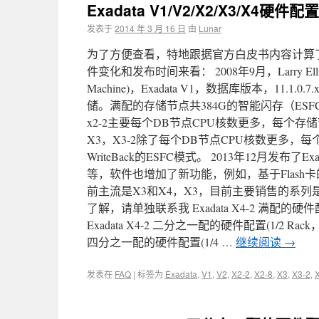
Exadata V1/V2/X2/X3/X4硬件
发表于
2014 年 3 月 16 日
由
Lunar
为了方便查看，特地跟据官方白皮书内容计算了
件变化和发布时间来看： 2008年9月，Larry Elli
Machine)，Exadata V1，数据库版本，11.1
储。满配的存储节点共384G的智能闪存（ESFC），
x2-2主要每个DB节点CPU核数更多，每个存储节
X3，X3-2除了每个DB节点CPU核数更多，每
WriteBack的ESFC模式。 2013年12月发布
等，软件也增加了新功能，例如，基于Flash卡的硬件压缩
前主流是X3和X4，X3，目前主要销售的系列是
了解，请单独联系我 Exadata X4-2 满配的硬件配置(
Exadata X4-2 二分之一配的硬件配置(1/2 Rack，
四分之一配的硬件配置(1/4 …
继续阅读
→
发表在
FAQ
|
标签为
Exadata
,
V1
,
V2
,
X2-2
,
X2-8
,
X3
,
X3-2
,