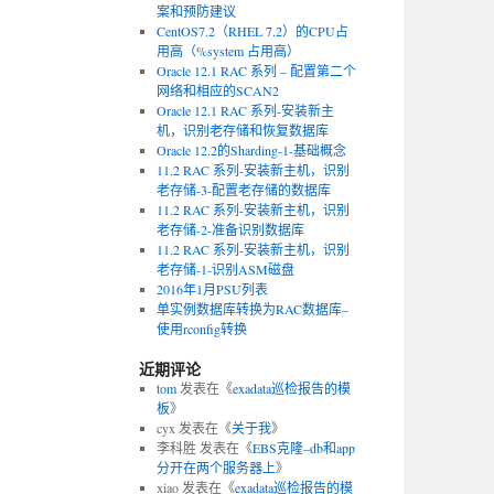
案和预防建议
CentOS7.2（RHEL 7.2）的CPU占
用高（%system 占用高）
Oracle 12.1 RAC 系列 – 配置第二个
网络和相应的SCAN2
Oracle 12.1 RAC 系列-安装新主
机，识别老存储和恢复数据库
Oracle 12.2的Sharding-1-基础概念
11.2 RAC 系列-安装新主机，识别
老存储-3-配置老存储的数据库
11.2 RAC 系列-安装新主机，识别
老存储-2-准备识别数据库
11.2 RAC 系列-安装新主机，识别
老存储-1-识别ASM磁盘
2016年1月PSU列表
单实例数据库转换为RAC数据库–
使用rconfig转换
近期评论
tom
发表在《
exadata巡检报告的模
板
》
cyx
发表在《
关于我
》
李科胜
发表在《
EBS克隆–db和app
分开在两个服务器上
》
xiao
发表在《
exadata巡检报告的模