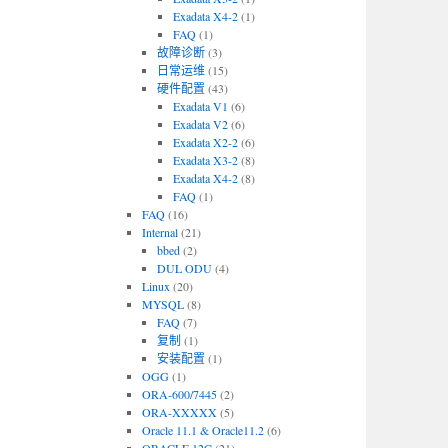
Exadata X4-2
(1)
FAQ
(1)
故障诊断
(3)
日常运维
(15)
硬件配置
(43)
Exadata V1
(6)
Exadata V2
(6)
Exadata X2-2
(6)
Exadata X3-2
(8)
Exadata X4-2
(8)
FAQ
(1)
FAQ
(16)
Internal
(21)
bbed
(2)
DUL ODU
(4)
Linux
(20)
MYSQL
(8)
FAQ
(7)
复制
(1)
安装配置
(1)
OGG
(1)
ORA-600/7445
(2)
ORA-XXXXX
(5)
Oracle 11.1 & Oracle11.2
(6)