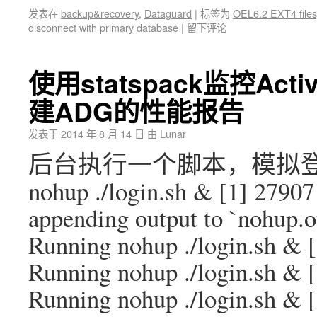
发表在
backup&recovery
,
Dataguard
|
标签为
OEL6.2 EXT4 file
disconnect with primary database
|
留下评论
使用statspack监控Acti
建ADG的性能报告
发表于
2014 年 8 月 14 日
由
Lunar
后台执行一个脚本，模拟登录风暴 [
nohup ./login.sh & [1] 2790
appending output to `nohup.o
Running nohup ./login.sh & 
Running nohup ./login.sh & 
Running nohup ./login.sh &