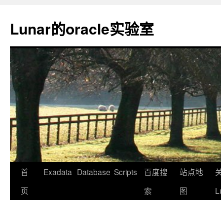
Lunar的oracle实验室
首
Exadata
Database
Scripts
百度搜
站点地
页
索
图
L