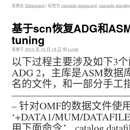
发表在
Dataguard
|
标签为
cascade dataguard
,
cascade standby
基于scn恢复ADG和AS
tuning
发表于
2013 年 10 月 18 日
由
Lunar
以下过程主要涉及如下3个问
ADG 2，主库是ASM数
名的文件，和一部分手工
———————————
– 针对OMF的数据文件使用下面命令
‘+DATA1/MUM/DATAF
用下面命令： catalog datafileco