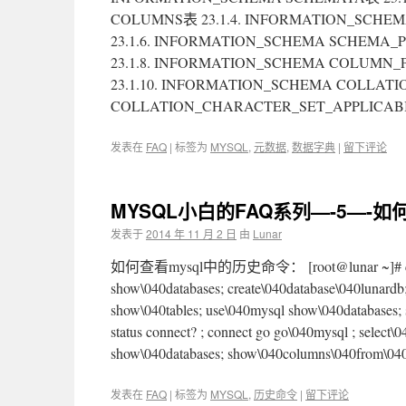
COLUMNS表 23.1.4. INFORMATION_SCHEM
23.1.6. INFORMATION_SCHEMA SCHEMA_
23.1.8. INFORMATION_SCHEMA COLUMN_
23.1.10. INFORMATION_SCHEMA COLLATI
COLLATION_CHARACTER_SET_APPLICAB
发表在
FAQ
|
标签为
MYSQL
,
元数据
,
数据字典
|
留下评论
MYSQL小白的FAQ系列—-5—-如
发表于
2014 年 11 月 2 日
由
Lunar
如何查看mysql中的历史命令： [root@lunar ~]# cat ~/
show\040databases; create\040database\040lunardb
show\040tables; use\040mysql show\040databases; 
status connect? ; connect go go\040mysql ; select
show\040databases; show\040columns\040from\040
发表在
FAQ
|
标签为
MYSQL
,
历史命令
|
留下评论