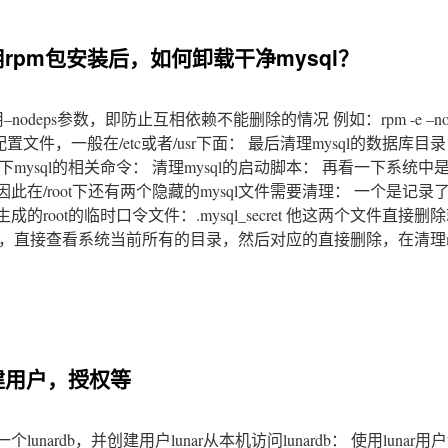
用rpm包安装后，如何卸载干净mysql？
deps参数，即防止互相依赖不能删除的情况 例如：rpm -e –nodep
然后清理mysql的配置文件，一般在/etc或者/usr下面： 最后清理mysql的数据
sql的相关命令： 清理mysql的启动脚本： 再看一下系统中是否
因此在/root下还有两个隐藏的mysql文件需要清理： 一个是记录了
装时生成的root的临时口令文件：.mysql_secret 他这两个文件直
，直接查看系统当前所有的目录，然后对应的直接删除，在清理my
创建用户，授权等
nardb，并创建用户lunar从本机访问lunardb： 使用lunar用户访