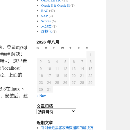
ORACLE 12C
(21)
Oracle 8 & Oracle 8i
(1)
RAC
(47)
SAP
(2)
Scripts
(6)
未分类
(1)
虚拟化
(1)
2026 年八月
安装后，登录mysql
S
M
T
W
T
F
S
####### 解决：
1
哈~： 这里看
2
3
4
5
6
7
8
ocalhost’
9
10
11
12
13
14
15
## 问题2：上面的
16
17
18
19
20
21
22
23
24
25
26
27
28
29
5.6在linux下
30
31
说，安装后，建
« Nov
文章归档
近期文章
针对最近黑客攻击数据库的解决方