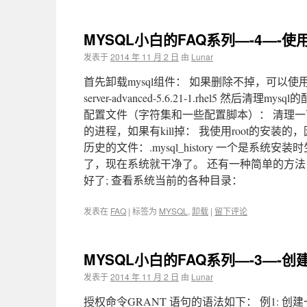
MYSQL小白的FAQ系列—-4—-使
发表于
2014 年 11 月 2 日
由
Lunar
首先卸载mysql组件： 如果删除不掉，可以使用–no
server-advanced-5.6.21-1.rhel5 
配置文件（字符集和一些配置脚本）： 清理一下my
的进程，如果有kill掉： 我使用root的安装的，
历史的文件：.mysql_history 一个是系统安
了，现在系统就干净了。 还有一种简单的方法
好了; 查看系统当前的各种目录：
发表在
FAQ
|
标签为
MYSQL
,
卸载
|
留下评论
MYSQL小白的FAQ系列—-3—-
发表于
2014 年 11 月 2 日
由
Lunar
授权命令GRANT 语句的语法如下： 例1: 创建一个lu