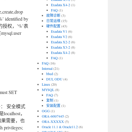
Exadata X4-2
(1)
FAQ
(1)
e,create,drop
故障诊断
(3)
%’ identified by
日常运维
(15)
’的授权，’%’表
硬件配置
(43)
Exadata V1
(6)
l.user
Exadata V2
(6)
Exadata X2-2
(6)
Exadata X3-2
(8)
Exadata X4-2
(8)
FAQ
(1)
FAQ
(16)
Internal
(21)
bbed
(2)
DUL ODU
(4)
Linux
(20)
MYSQL
(8)
st SET
FAQ
(7)
复制
(1)
服务： 安全模式
安装配置
(1)
OGG
(1)
ocalhost，
ORA-600/7445
(2)
时如果需要，也
ORA-XXXXX
(5)
rivileges;
Oracle 11.1 & Oracle11.2
(6)