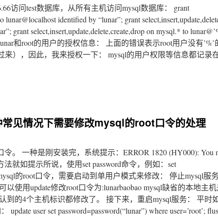
8.56.66访问test数据库，从所有主机访问mysql数据库： grant
to lunar@localhost identified by “lunar”; grant select,insert,update,delet
r”; grant select,insert,update,delete,create,drop on mysql.* to lunar@’
lunar和root的用户的授权信息： 上面的错误表示root用户没有’%
，因此，我来授权一下： mysql的用户权限等信息都记录在mysq
种常见情况下需要修改mysql的root口令的处理
 一种是刚安装完，系统提示：ERROR 1820 (HY000): You mu
ement 修改方法就如提示所说，使用set password命令，例如：set
一种是，忘记了mysql的root口令，需要启动到单用户模式来修改： 停止mysql
update修改root口令为:lunarbaobao mysql缺省的本地主机是l
mysql认到的4个主机标识都修改了。 接下来，重启mysql服务： 平
set password=password(“lunar”) where user=’root’; flush p