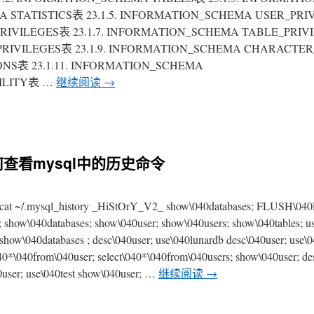
A STATISTICS表 23.1.5. INFORMATION_SCHEMA USER_PR
PRIVILEGES表 23.1.7. INFORMATION_SCHEMA TABLE_PRI
PRIVILEGES表 23.1.9. INFORMATION_SCHEMA CHARACTE
ONS表 23.1.11. INFORMATION_SCHEMA
ILITY表 …
继续阅读
→
何查看mysql中的历史命令
.mysql_history _HiStOrY_V2_ show\040databases; FLUSH\04
; show\040databases; show\040user; show\040users; show\040tables; u
show\040databases ; desc\040user; use\040lunardb desc\040user; use\
\040*\040from\040user; select\040*\040from\040users; show\040user; de
user; use\040test show\040user; …
继续阅读
→