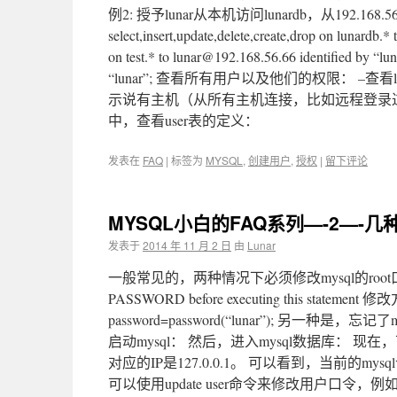
例2: 授予lunar从本机访问lunardb，从192.16
select,insert,update,delete,create,drop on lunardb.* 
on test.* to lunar@192.168.56.66 identified by “luna
“lunar”; 查看所有用户以及他们的权限： –查看
示说有主机（从所有主机连接，比如远程登录过来）
中，查看user表的定义：
发表在
FAQ
|
标签为
MYSQL
,
创建用户
,
授权
|
留下评论
MYSQL小白的FAQ系列—-2—-几
发表于
2014 年 11 月 2 日
由
Lunar
一般常见的，两种情况下必须修改mysql的root口令。
PASSWORD before executing this stat
password=password(“lunar”); 另
启动mysql： 然后，进入mysql数据库： 现在，可以使用
对应的IP是127.0.0.1。 可以看到，当前的
可以使用update user命令来修改用户口令，例如： update user 