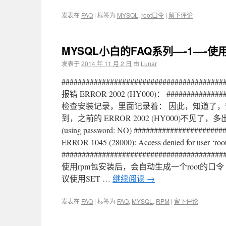
发表在
FAQ
|
标签为
MYSQL
,
root口令
|
留下评论
MYSQL小白的FAQ系列—-1—-
发表于
2014 年 11 月 2 日
由
Lunar
####################################
报错 ERROR 2002 (HY000)： ###############
检查安装记录，里面记录着： 因此，知道了，安
到，之前的 ERROR 2002 (HY000)不见了，多出来新的报错： 
(using password: NO) ##################
ERROR 1045 (28000): Access denied for user ‘roo
#####################################
使用rpm包安装后，会自动生成一个root的
议使用SET …
继续阅读
→
发表在
FAQ
|
标签为
FAQ
,
MYSQL
,
RPM
|
留下评论