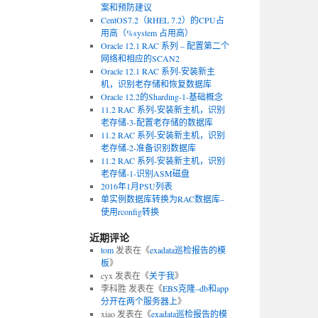
案和预防建议
CentOS7.2（RHEL 7.2）的CPU占
用高（%system 占用高）
Oracle 12.1 RAC 系列 – 配置第二个
网络和相应的SCAN2
Oracle 12.1 RAC 系列-安装新主
机，识别老存储和恢复数据库
Oracle 12.2的Sharding-1-基础概念
11.2 RAC 系列-安装新主机，识别
老存储-3-配置老存储的数据库
11.2 RAC 系列-安装新主机，识别
老存储-2-准备识别数据库
11.2 RAC 系列-安装新主机，识别
老存储-1-识别ASM磁盘
2016年1月PSU列表
单实例数据库转换为RAC数据库–
使用rconfig转换
近期评论
tom
发表在《
exadata巡检报告的模
板
》
cyx
发表在《
关于我
》
李科胜
发表在《
EBS克隆–db和app
分开在两个服务器上
》
xiao
发表在《
exadata巡检报告的模