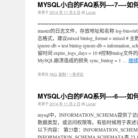
MYSQL小白的FAQ系列—-7—-如何配
发表于
2014 年 11 月 5 日
由
Lunar
===================================
master的日志文件，存放地址和名称 log-bin=/u01/mysql/dat
志格式，建议mixed binlog_format = mixed # 主数
ignore-db = test binlog-ignore-db = in
留时间 expire_logs_days = 10 #控
MySQL崩溃造成的损失 sync_binlog = 1 …
继
发表在
FAQ
,
复制
|
一条评论
MYSQL小白的FAQ系列—-6—-如何
发表于
2014 年 11 月 2 日
由
Lunar
mysql中，INFORMATION_SCHEM
数据类型，或访问权限等。有些时候用于表述该信息
以下内容： 第23章：INFORMATION_SCHEMA信息
INFORMATION_SCHEMA SCHEMATA表 23.1.