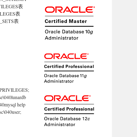
IVILEGES表
VILEGES表
R_SETS表
0PRIVILEGES;
se\040lunardb
040mysql help
sc\040user;