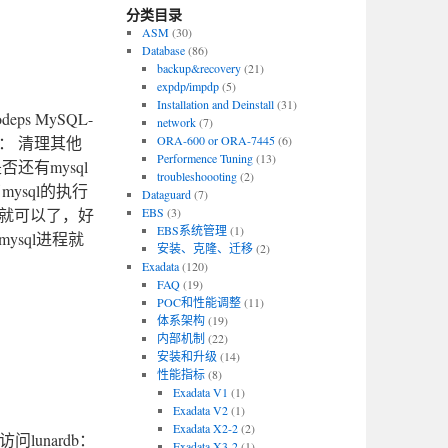
分类目录
ASM
(30)
Database
(86)
backup&recovery
(21)
expdp/impdp
(5)
Installation and Deinstall
(31)
s MySQL-
network
(7)
库目录： 清理其他
ORA-600 or ORA-7445
(6)
Performence Tuning
(13)
还有mysql
troubleshoooting
(2)
mysql的执行
Dataguard
(7)
接删除就可以了，好
EBS
(3)
EBS系统管理
(1)
sql进程就
安装、克隆、迁移
(2)
Exadata
(120)
FAQ
(19)
POC和性能调整
(11)
体系架构
(19)
内部机制
(22)
安装和升级
(14)
性能指标
(8)
Exadata V1
(1)
Exadata V2
(1)
Exadata X2-2
(2)
问lunardb：
Exadata X3-2
(1)