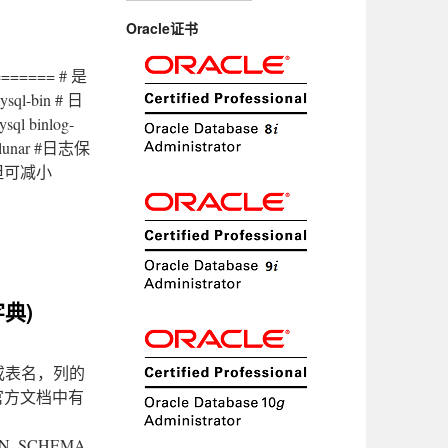
Oracle证书
====== # 是
sql-bin # 日
l binlog-
 lunar #日志保
，但可减小
字典)
名或表名，列的
官方文档中有
ON_SCHEMA