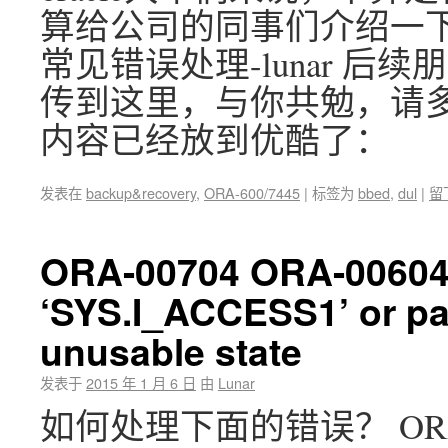
算给公司的同事们介绍一下。 
常见错误处理-lunar 
传到这里，与你共勉，请多
内容已经放到优酷了：
发表在
backup&recovery
,
ORA-600/7445
|
标签为
bbed
,
dul
|
留
ORA-00704 ORA-00604
‘SYS.I_ACCESS1’ or part
unusable state
发表于
2015 年 1 月 6 日
由
Lunar
如何处理下面的错误？ ORA-00