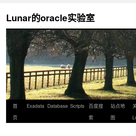
Lunar的oracle实验室
首
Exadata
Database
Scripts
百度搜
站点地
页
索
图
L