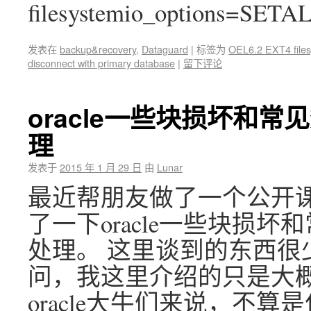
filesystemio_options=SETA
发表在
backup&recovery
,
Dataguard
|
标签为
OEL6.2 EXT4 file
disconnect with primary database
|
留下评论
oracle一些块损坏和
理
发表于
2015 年 1 月 29 日
由
Lunar
最近帮朋友做了一个公开
了一下oracle一些块损
处理。 这里谈到的东西很
问，我这里介绍的只是大
oracle大牛们来说，不算是