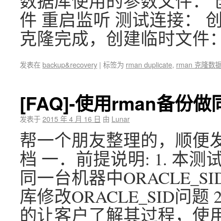
数据库使用的参数文件： 创建监
件 重启监听 测试连接： 创建
克隆完成，创建临时文件
发表在
backup&recovery
|
标签为
rman duplicate
,
rman 克隆数
[FAQ]-使用rman备
发表于
2015 年 4 月 16 日
由
Lunar
帮一个朋友整理的，顺便发到
档 一．前提说明: 1. 
同一台机器中ORACLE_
库修改ORACLE_SID问
的让客户了解其过程，使用