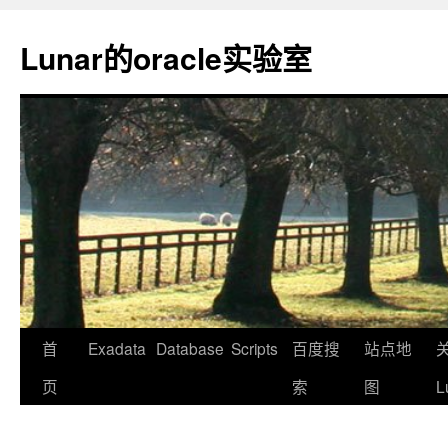
Lunar的oracle实验室
首
Exadata
Database
Scripts
百度搜
站点地
页
索
图
L