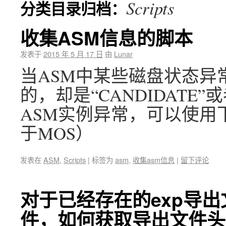
Scripts
分类目录归档：
收集ASM信息的脚本
发表于
2015 年 5 月 17 日
由
Lunar
当ASM中某些磁盘状态异常
的，却是“CANDIDAT
ASM实例异常，可以使用
于MOS）
发表在
ASM
,
Scripts
|
标签为
asm
,
收集asm信息
|
留下评论
对于已经存在的exp导出
件，如何获取导出文件头