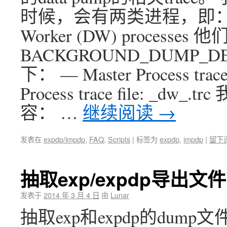
时候，会有两类进程，即：Datap
Worker (DW) process
BACKGROUND_DUMP
下： — Master Process trace 
Process trace file: 
容： …
继续阅读
→
发表在
expdp/impdp
,
FAQ
,
Scripts
|
标签为
expdp
,
impdp
|
留下
抽取exp/expdp导出
发表于
2014 年 3 月 4 日
由
Lunar
抽取exp和expdp的dump文件