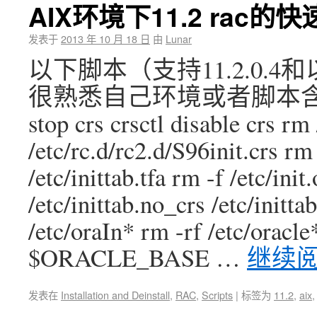
AIX环境下11.2 rac的
发表于
2013 年 10 月 18 日
由
Lunar
以下脚本（支持11.2.0.4
很熟悉自己环境或者脚本含义
stop crs crsctl disable crs rm
/etc/rc.d/rc2.d/S96init.crs rm 
/etc/inittab.tfa rm -f /etc/ini
/etc/inittab.no_crs /etc/initta
/etc/oraIn* rm -rf /etc/oracle
$ORACLE_BASE …
继续
发表在
Installation and Deinstall
,
RAC
,
Scripts
|
标签为
11.2
,
aix