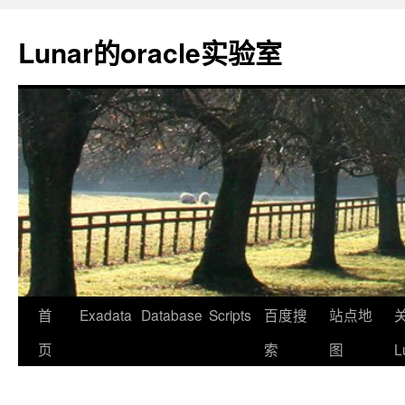
Lunar的oracle实验室
首
Exadata
Database
Scripts
百度搜
站点地
页
索
图
L