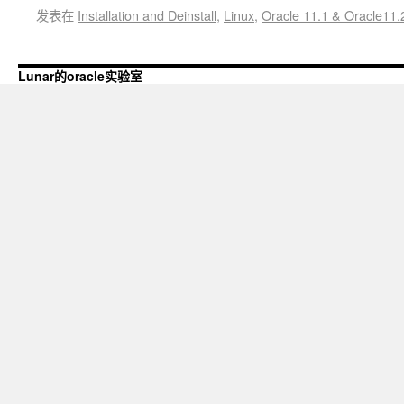
发表在
Installation and Deinstall
,
Linux
,
Oracle 11.1 & Oracle11.
Lunar的oracle实验室