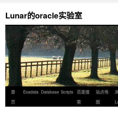
Lunar的oracle实验室
首
Exadata
Database
Scripts
百度搜
站点地
页
索
图
L