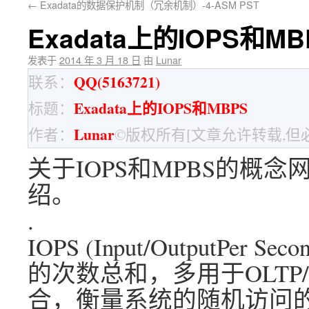
←
Exadata的数据保护机制（冗余机制）-4-ASM PST
Exadata上的IOPS和MB
发表于
2014 年 3 月 18 日
由
Lunar
QQ(5163721)
联系：
Exadata上的IOPS和MBPS
标题：
Lunar
作者：
©版权所有[文章允许转载,但
关于IOPS和MPBS的概
绍。
.
IOPS (Input/OutputPe
的次数总和，多用于OLTP
合，衡量系统的随机访问