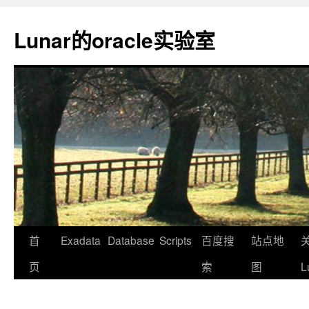
Lunar的oracle实验室
首
Exadata
Database
Scripts
百度搜
站点地
页
索
图
L