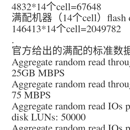
4832*14个cell=67648
满配机器（14个cell）flash 
146413*14个cell=2049782
.
官方给出的满配的标准数
Aggregate random read throu
25GB MBPS
Aggregate random read throug
75 MBPS
Aggregate random read IOs pe
disk LUNs: 50000
Aggregate random read IOs pe