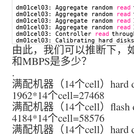
dm01cel03: Aggregate random 
read
dm01cel03: Aggregate random 
read
dm01cel03: Aggregate random 
read
dm01cel03: Aggregate random 
read
dm01cel03: Controller 
read
throug
dm01cel03: Calibrating hard disk
由此，我们可以推断下，如
和MBPS是多少？
.
满配机器（14个cell）hard 
1962*14个cell=27468
满配机器（14个cell）flash
4184*14个cell=58576
满配机器（14个cell）hard 