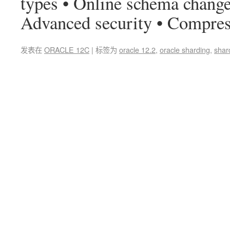
types • Online schema changes
Advanced security • Compr
发表在
ORACLE 12C
|
标签为
oracle 12.2
,
oracle sharding
,
shar