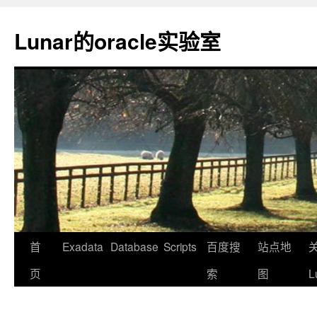
Lunar的oracle实验室
首
Exadata
Database
Scripts
百度搜
站点地
页
索
图
L