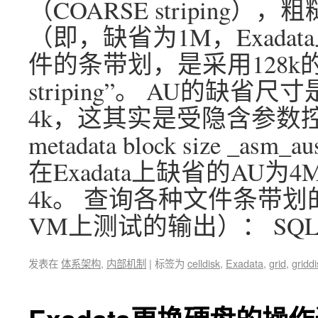
（COARSE stripin
（即，缺省为1M，Exada
件的条带划，是采用128k的St
striping”。 AU的缺省
4k，这其实是受隐含参数控制的： 
metadata block size _asm_aus
在Exadata上缺省的AU为4
4k。 查询各种文件条带划的
VM上测试的输出）： SQL> s
发表在
体系架构
,
内部机制
|
标签为
celldisk
,
Exadata
,
grid
,
griddi