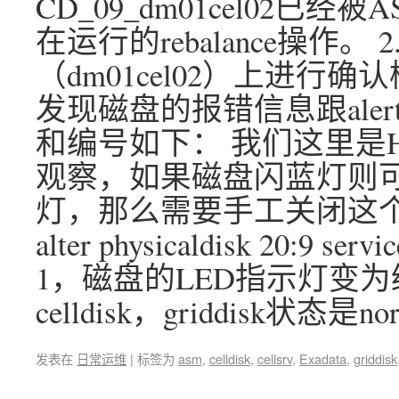
CD_09_dm01cel02
在运行的rebalance操作。
（dm01cel02）上进行
发现磁盘的报错信息跟ale
和编号如下： 我们这里是H
观察，如果磁盘闪蓝灯则
灯，那么需要手工关闭这
alter physicaldisk 20:9
1，磁盘的LED指示灯变为
celldisk，griddisk状态是no
发表在
日常运维
|
标签为
asm
,
celldisk
,
cellsrv
,
Exadata
,
griddisk