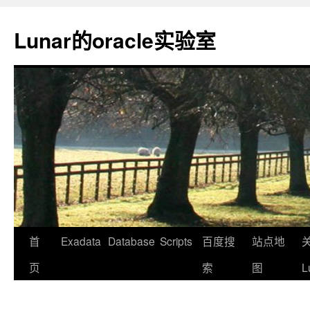
Lunar的oracle实验室
首
Exadata
Database
Scripts
百度搜
站点地
页
索
图
L