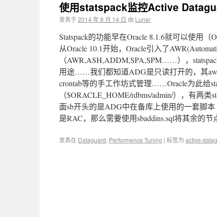
使用statspack监控Active Da
发表于
2014 年 8 月 14 日
由
Lunar
Statspack的功能早在Oracle 8.1.6就可以使
从Oracle 10.1开始，Oracle引入了AWR(Automa
（AWR,ASH,ADDM,SPA,SPM……），statsp
用途……我们都知道ADG是只读打开的，其a
crontab等的手工作坊式管理……Oracle为此给stats
（$ORACLE_HOME/rdbms/admin/），
面sb开头的是ADG中在备库上使用的一套脚本（sb
是RAC，那么需要使用sbaddins.sql将其余的节点
发表在
Dataguard
,
Performence Tuning
|
标签为
active data