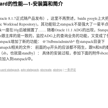
taguard的性能—1-安装篇和简介
用（Oracle 8.1.7正式随产品发布），这里不再赘述，baidu google
tic Workload Repository)，其功能较之statspack不是强大了一星半
ack一度在10g后被搁置了…… 随着Oracle 11.1 ADG的出现，Stats
wr跟主库的是一致的，监控ADG上的查询业务的功能，又变成了
pack增加了新的功能： @?/rdbms/admin/sb* 在statspack目录下
有两类statsapck相关的文件： 前面的sp开头的应该都不陌生，跟9i和8
，也就是standby）： 具体的安装过程，参加下面的附件sbcrea
加入到statspack中。
guard statspack
,
adg statspack
,
sbcreate
,
sbdrop
|
一条评论