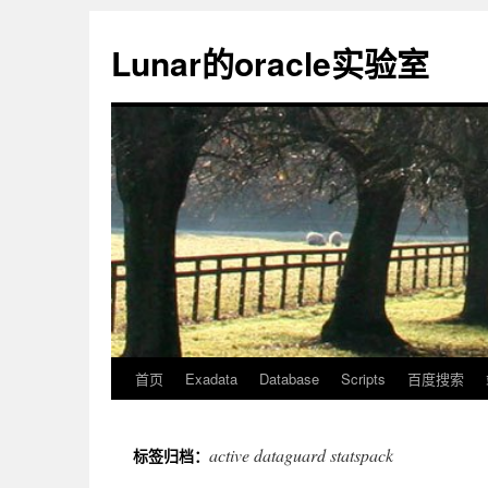
Lunar的oracle实验室
首页
Exadata
Database
Scripts
百度搜索
active dataguard statspack
标签归档：