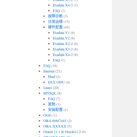
Exadata X4-2
(1)
FAQ
(1)
故障诊断
(3)
日常运维
(15)
硬件配置
(43)
Exadata V1
(6)
Exadata V2
(6)
Exadata X2-2
(6)
Exadata X3-2
(8)
Exadata X4-2
(8)
FAQ
(1)
FAQ
(16)
Internal
(21)
bbed
(2)
DUL ODU
(4)
Linux
(20)
MYSQL
(8)
FAQ
(7)
复制
(1)
安装配置
(1)
OGG
(1)
ORA-600/7445
(2)
ORA-XXXXX
(5)
Oracle 11.1 & Oracle11.2
(6)