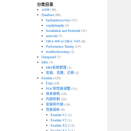
分类目录
ASM
(30)
Database
(86)
backup&recovery
(21)
expdp/impdp
(5)
Installation and Deinstall
(31)
network
(7)
ORA-600 or ORA-7445
(6)
Performence Tuning
(13)
troubleshoooting
(2)
Dataguard
(7)
EBS
(3)
EBS系统管理
(1)
安装、克隆、迁移
(2)
Exadata
(120)
FAQ
(19)
POC和性能调整
(11)
体系架构
(19)
内部机制
(22)
安装和升级
(14)
性能指标
(8)
Exadata V1
(1)
Exadata V2
(1)
Exadata X2-2
(2)
Exadata X3-2
(1)