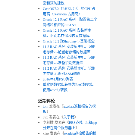
案和预防建议
CentOS7.2（RHEL 7.2）的CPU占
用高（%system 占用高）
Oracle 12.1 RAC 系列 – 配置第二个
网络和相应的SCAN2
Oracle 12.1 RAC 系列-安装新主
机，识别老存储和恢复数据库
Oracle 12.2的Sharding-1-基础概念
11.2 RAC 系列-安装新主机，识别
老存储-3-配置老存储的数据库
11.2 RAC 系列-安装新主机，识别
老存储-2-准备识别数据库
11.2 RAC 系列-安装新主机，识别
老存储-1-识别ASM磁盘
2016年1月PSU列表
单实例数据库转换为RAC数据库–
使用rconfig转换
近期评论
tom
发表在《
exadata巡检报告的模
板
》
cyx
发表在《
关于我
》
李科胜
发表在《
EBS克隆–db和app
分开在两个服务器上
》
xiao
发表在《
exadata巡检报告的模