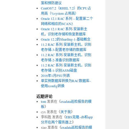
案和预防建议
CentOS7.2（RHEL 7.2）的CPU占
用高（%system 占用高）
Oracle 12.1 RAC 系列 – 配置第二个
网络和相应的SCAN2
Oracle 12.1 RAC 系列-安装新主
机，识别老存储和恢复数据库
Oracle 12.2的Sharding-1-基础概念
11.2 RAC 系列-安装新主机，识别
老存储-3-配置老存储的数据库
11.2 RAC 系列-安装新主机，识别
老存储-2-准备识别数据库
11.2 RAC 系列-安装新主机，识别
老存储-1-识别ASM磁盘
2016年1月PSU列表
单实例数据库转换为RAC数据库–
使用rconfig转换
近期评论
tom
发表在《
exadata巡检报告的模
板
》
cyx
发表在《
关于我
》
李科胜
发表在《
EBS克隆–db和app
分开在两个服务器上
》
xiao
发表在《
exadata巡检报告的模