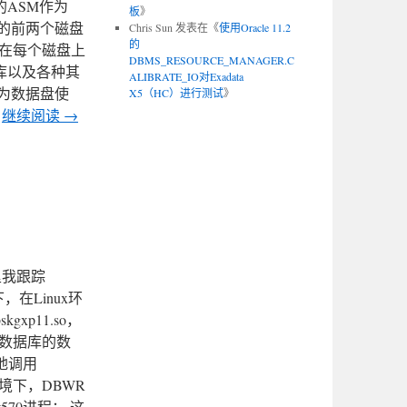
层的ASM作为
板
》
点的前两个磁盘
Chris Sun
发表在《
使用Oracle 11.2
的
在每个磁盘上
DBMS_RESOURCE_MANAGER.C
息库以及各种其
ALIBRATE_IO对Exadata
作为数据盘使
X5（HC）进行测试
》
…
继续阅读
→
里我跟踪
下，在Linux环
kgxp11.so，
SM数据库的数
本地调用
e数据库环境下，DBWR
t570进程： 这