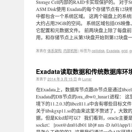
Storage Cell内部的RAID卡实现保护的。 对于
ASM Disk使用 Exadata的每个存储节
中都包含一个系统区域。 这两个磁盘上的系
大约占用29GB的空间。 系统区域包括OS映像、
它配置和元数据文件。 前两块盘上除了每盘前
用，和存储节点上从第3块盘开始到第12块盘
发表在
体系架构
,
内部机制
|
标签为
cellldisk
,
Exadata
,
grid
,
g
Exadata读取数据和传统数据库
发表于
2014 年 3 月 15 日
由
Lunar
在Exadata上，数据库节点跟db节点是通过li
Exadata的DB节点的ora_dbw0_lunar1进
境下的11.2.0.3的libcell11.a中含有哪些目标文件（即
关于libskgxp11.so的由来这里不赘述了，大
据，但是Kfed却可以？ 我们看到，oracle主要是通过这
socket： [root@dm01db01 lib]# nm -D /u01/a
是怎么工作的的？ 这里我们通过一个AIX环境举例说明。 