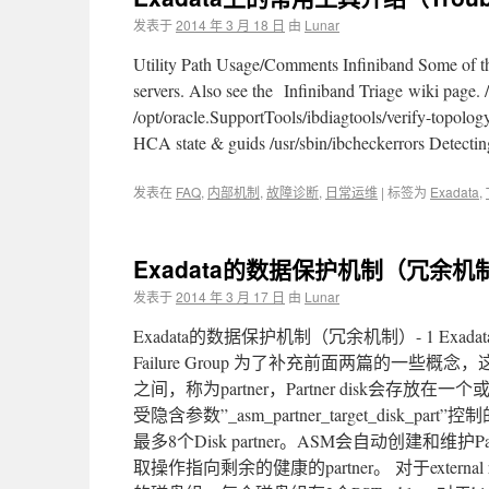
发表于
2014 年 3 月 18 日
由
Lunar
Utility Path Usage/Comments Infiniband Some of the
servers. Also see the Infiniband Triage wiki page. 
/opt/oracle.SupportTools/ibdiagtools/verify-topology
HCA state & guids /usr/sbin/ibcheckerrors Detecti
发表在
FAQ
,
内部机制
,
故障诊断
,
日常运维
|
标签为
Exadata
,
Exadata的数据保护机制（冗余机制）
发表于
2014 年 3 月 17 日
由
Lunar
Exadata的数据保护机制（冗余机制）- 1 Exa
Failure Group 为了补充前面两篇的一些概念
之间，称为partner，Partner disk会存放在一
受隐含参数”_asm_partner_target_disk_
最多8个Disk partner。ASM会自动创建和维护P
取操作指向剩余的健康的partner。 对于external r