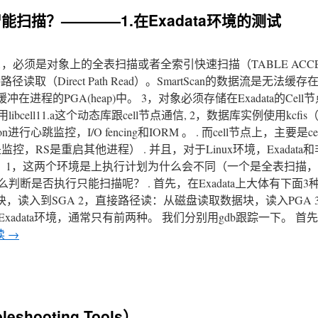
行智能扫描？————1.在Exadata环境的测试
 1，必须是对象上的全表扫描或者全索引快速扫描（TABLE ACCES
接路径读取（Direct Path Read）。SmartScan的数据流是无法缓
的PGA(heap)中。 3，对象必须存储在Exadata的Cell节点
ell11.a这个动态库跟cell节点通信, 2，数据库实例使用kcfis（ Ker
，Diskmon进行心跳监控，I/O fencing和IORM 。 . 而cell节点上，主要是c
RS是重启其他进程） . 并且，对于Linux环境，Exadata和非E
题： 1，这两个环境是上执行计划为什么会不同（一个是全表扫描
么判断是否执行只能扫描呢？ . 首先，在Exadata上大体有下面
据块，读入到SGA 2，直接路径读：从磁盘读取数据块，读入PGA 
非Exadata环境，通常只有前两种。 我们分别用gdb跟踪一下。 首
读
→
shooting Tools）