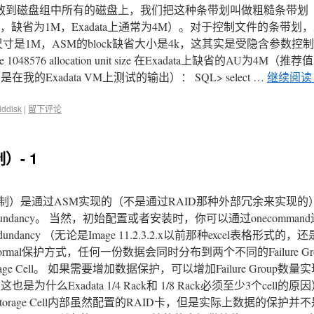
打散到磁盘组中所有的磁盘上，我们把这种条带划叫做粗糙条带划（C
即，缺省为1M，Exadata上通常为4M）。对于控制文件的条带划，
。 AU的缺省尺寸是1M，ASM的block缺省大小是4k，这其实是受隐含参数控
sm_ausize 1048576 allocation unit size 在Exadata上缺省的AU为4M
的Exadata VM上测试的输出）： SQL> select …
继续阅
iddisk
|
留下评论
）- 1
制）是通过ASM实现的（不是通过RAID那种外部冗余来实现的）： 
undancy。 当然，初始配置或者安装时，你可以通过onecomma
Redundancy （无论是Image 11.2.3.2.x以前那种excel表格形式的，
Normal保护方式，任何一份数据会同时分布到两个不同的Failure G
orage Cell。 如果需要增加数据保护，可以增加Failure Group
这也是为什么Exadata 1/4 Rack和 1/8 Rack必须至少3个cell
ata的Storage Cell内部虽然配置的RAID卡，但是实际上数据的保护