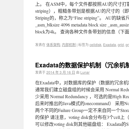
上。 在ASM中，每个文件都按照AU的尺寸
striping），粗糙条带划是根据AU的尺寸的（
Striping的，称之为“Fine striping”
_asm_blksize 4096 metadata block size _a
block为4k。 查询各种文件条带划的信息（下面是在我
发表在
体系架构
,
内部机制
|
标签为
celldisk
,
Exadata
,
grid
,
gr
Exadata的数据保护机制（冗余机制
发表于
2014 年 3 月 16 日
由
Lunar
在Exadata中，对数据库的保护（数据的冗余机
通常我们建立磁盘组的时候会采用 Normal Red
少采用 Normal Redundancy ，可选的是High 
后来时推出的Java模式的onecommand） 采用
两个不同的Failure Group一定不来自同一个St
的保护 请注意，voting disk会分布在3个cell上（
可以修改voting disk到其他磁盘组： Exad