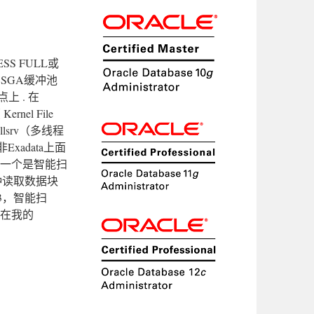
S FULL或
存在SGA缓冲池
上 . 在
nel File
ellsrv（多线程
xadata上面
，一个是智能扫
3种读取数据块
3，智能扫
先在我的