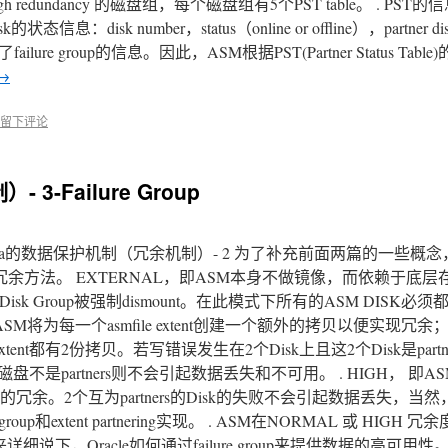
 redundancy 的磁盘组，每个磁盘组有5个PST table。 . PST
isk number，status（online or offline），partner dis
ailure group的信息。因此，ASM根据PST(Partner Status Tab
→
留下评论
3-Failure Group
xadata的数据保护机制（冗余机制）- 2 为了补充前面两篇的一些概
了3种冗余方法。 EXTERNAL，即ASM本身不做镜像，而依赖于底
sk Group被强制dismount。在此模式下所有的ASM DISK必
， 即ASM将为每一个asmfile extent创建一个额外的拷贝以便实现
extent都有2份拷贝。若写错误发生在2个Disk上且这2个Disk是part
生失败的磁盘不是partners则不会引起数据丢失和不可用。 . HIGH， 即
现更高的冗余。2个互为partners的Disk的失败不会引起数据丢失，
 group和extent partnering实现。 . ASM在NORMAL 或 HIGH
我来详细说下，Oracle如何通过failure group来提供数据的高可用性