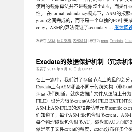
使用的镜像算法并不是镜像整个disk，而是作
性。 在normal redundancy模式下，ASM的按照
group之间完成的，而不是一个单独的FG中完成），AS
copy，ASM的算法保证了secondary …
继续阅
发表在
ASM
,
体系架构
,
内部机制
|
标签为
asm
,
Exadata
,
fail
Exadata的数据保护机制（冗余机制
发表于
2014 年 3 月 16 日
由
Lunar
在上一篇中，我们讲了存储节点上的盘的划分，请
Exadata上有ASM哪些不同于传统架构（非E
识点 我们知道，就像数据库文件从逻辑上分为很多ext
FILE）也分为很多extent(ASM FILE EXTE
ASM上ASMFILE的逻辑存储单元是asmfile 
们知道了，每个ASM file包含很多extent，ASM 
每个物理磁盘包含很多AU，磁盘和AU之间的对应
像是基于文件extent的粒度，extent分布在多个磁盘之