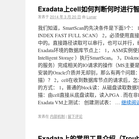
Exadata上cell如何判断何时进
发表于
2014 年 3 月 20 日
由
Lunar
我们知道，SmartScan的先决条件是下面3个：
INDEX FAST FULL SCAN） 2，必须使用直
中的。直接路径读取可以串行，也可以并行，缓冲在进程
Exadata环境的数据库节点上： 1，ASM实例使用libc
Intelligent Storage ）执行SmartScan。 3
的服务）完成相关的IO请求的操作（MS主要是监控，
安装的Oracle介质并无却别，那么有两个问
描）？ 2，cell在收到数据库节点的请求后，怎
的方式： 1，普通的block读：从磁盘读取数
描：由cell直接从底盘读取，读入PGA . 而在
Exadata VM上测试： 创建测试表： …
继续阅
发表在
内部机制
|
留下评论
Exadata上的常用工具介绍（Trouble