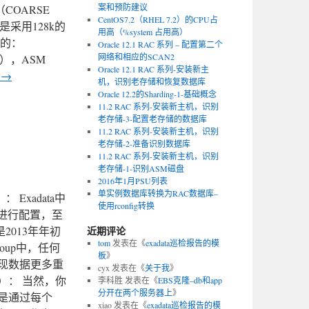
案和预防建议
OARSE
CentOS7.2（RHEL 7.2）的CPU占
是采用128k的
用高（%system 占用高）
制的：
Oracle 12.1 RAC 系列 – 配置第二个
网络和相应的SCAN2
（推荐值），ASM
Oracle 12.1 RAC 系列-安装新主
读
→
机，识别老存储和恢复数据库
Oracle 12.2的Sharding-1-基础概念
11.2 RAC 系列-安装新主机，识别
老存储-3-配置老存储的数据库
11.2 RAC 系列-安装新主机，识别
老存储-2-准备识别数据库
11.2 RAC 系列-安装新主机，识别
老存储-1-识别ASM磁盘
2016年1月PSU列表
单实例数据库转换为RAC数据库–
Exadata中
使用rconfig转换
nd进行配置，至
还是2013年年初
近期评论
tom
发表在《
exadata巡检报告的模
roup中，任何
板
》
数量实现数据更多重
cyx
发表在《
关于我
》
的原因）： 当然，你
李科胜
发表在《
EBS克隆–db和app
分开在两个服务器上
》
并不是通过每个
xiao
发表在《
exadata巡检报告的模