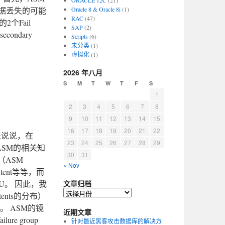
ORACLE 12C
(21)
数据丢失的可能
Oracle 8 & Oracle 8i
(1)
RAC
(47)
2个Fail
SAP
(2)
ondary
Scripts
(6)
未分类
(1)
虚拟化
(1)
2026 年八月
S
M
T
W
T
F
S
1
2
3
4
5
6
7
8
9
10
11
12
13
14
15
16
17
18
19
20
21
22
来说说，在
23
24
25
26
27
28
29
ASM的相关知
30
31
（ASM
« Nov
xtent等等，而
AU。 因此，我
文章归档
tents的分布）
。 ASM的镜
近期文章
re group
针对最近黑客攻击数据库的解决方