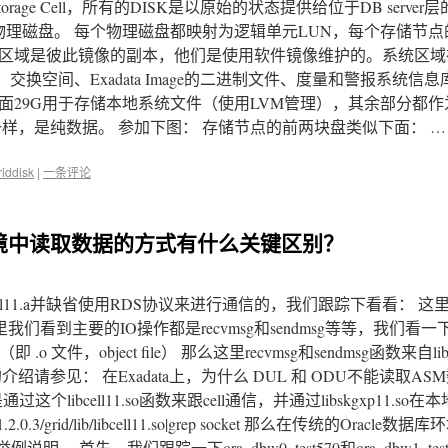
Storage Cell，所有的DISK是以原始的状态提供给位于DB server
点有12块物理磁盘。 每个物理磁盘都映射为逻辑单元LUN，每个存储节
统区域是彼此镜像的副本，他们是使用软件镜像维护的。系统区域
交换空间、Exadata Image的二进制文件、度量和警报系统信
面29G用于存储本地系统文件（使用LVM管理），其余部分都
一样，是纯数据。 参加下图： 存储节点的前两块盘类似下面： 
riddisk
|
一条评论
环境中读取数据的方式有什么关键区别？
bcell11.a并缺省使用RDS协议来进行通信的，我们跟踪下看看： 这
程： 这里我们看到主要的IO操作都是recvmsg和sendmsg等等，我们看一
 .o 文件，object file） 那么这里recvmsg和sendmsg函数来自libs
致的介绍请参见： 在Exadata上，为什么 DUL 和 ODU不能读取A
个libcell11.so函数来跟cell通信，并通过libskgxp11.so在
pp/11.2.0.3/grid/lib/libcell11.so|grep socket 那么在传统的Oracl
首先，我们跟踪一下ora_dbw0_test570和ora_dbw1_tes