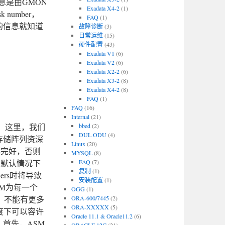
的信息是由GMON
Exadata X4-2
(1)
k number，
FAQ
(1)
le)的信息就知道
故障诊断
(3)
日常运维
(15)
硬件配置
(43)
Exadata V1
(6)
Exadata V2
(6)
Exadata X2-2
(6)
Exadata X3-2
(8)
Exadata X4-2
(8)
FAQ
(1)
FAQ
(16)
Internal
(21)
念，这里，我们
bbed
(2)
DUL ODU
(4)
层存储阵列资深
Linux
(20)
须都完好，否则
MYSQL
(8)
冗余；默认情况下
FAQ
(7)
复制
(1)
ners时将导致
安装配置
(1)
ASM为每一个
OGG
(1)
当然，不能有更多
ORA-600/7445
(2)
ORA-XXXXX
(5)
 冗余度下可以容许
Oracle 11.1 & Oracle11.2
(6)
。 首先，ASM