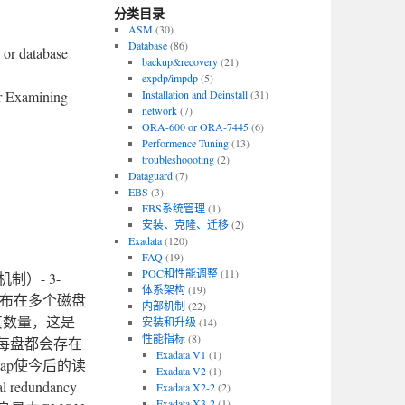
分类目录
ASM
(30)
Database
(86)
 or database
backup&recovery
(21)
expdp/impdp
(5)
ddr Examining
Installation and Deinstall
(31)
network
(7)
ORA-600 or ORA-7445
(6)
Performence Tuning
(13)
troubleshoooting
(2)
Dataguard
(7)
EBS
(3)
EBS系统管理
(1)
安装、克隆、迁移
(2)
Exadata
(120)
FAQ
(19)
POC和性能调整
(11)
制）- 3-
体系架构
(19)
t是分布在多个磁盘
内部机制
(22)
限制其数量，这是
安装和升级
(14)
性能指标
(8)
R2中每盘都会存在
Exadata V1
(1)
 map使今后的读
Exadata V2
(1)
edundancy
Exadata X2-2
(2)
Exadata X3-2
(1)