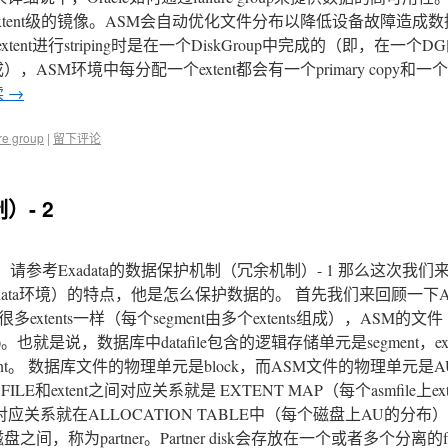
extent级的镜像。ASM会自动优化文件分布以降低设备故障造成
extent进行striping时是在一个DiskGroup中完成的（即，在一个DG的
M环境中每分配一个extent都会有一个primary copy和一个sec
读
→
ure group
|
留下评论
）- 2
参考Exadata的数据保护机制（冗余机制）- 1 那么这次我们
xadata环境）的特点，他是怎么保护数据的。 首先我们来回顾一下
ents一样（每个segment由多个extents组成），ASM的文件
NTS)。也就是说，数据库中datafile包含的逻辑存储单元是segment，e
extent。 数据库文件的物理单元是block，而ASM文件的物理单元是
FILE和extent之间对应关系就是 EXTENT MAP（每个asmfile上ex
关系就在ALLOCATION TABLE中（每个磁盘上AU的分布）
间，称为partner。Partner disk会存放在一个或者多个分离的failu