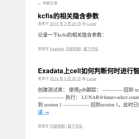
←
早期文章
kcfis的相关隐含参数
发表于
2014 年 3 月 20 日
由
Lunar
记录一下kcfis的相关隐含参数：
发表在
Exadata
,
内部机制
|
留下评论
Exadata上cell如何判断何时进
发表于
2014 年 3 月 20 日
由
Lunar
创建测试表： 使用gdb跟踪： ———— 回到 session 2
—————- 执行： LUNAR@lunar>select coun
到 session 1 —————- 回到session 1，此时已经返
读
→
发表在
内部机制
|
留下评论