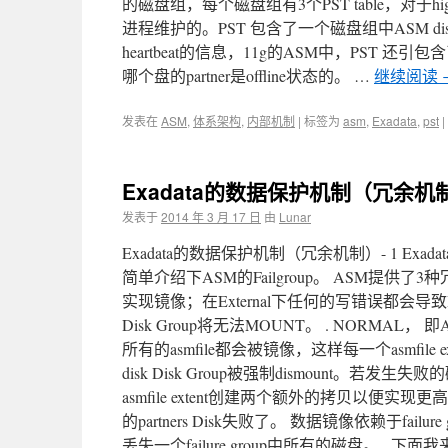
的磁盘组，每个磁盘组有3个PST table，对于high
进程维护的。PST 包含了一个磁盘组中ASM disk的状态信息：d
heartbeat的信息，11g的ASM中，PST 还引包含了f
哪个盘的partner是offline状态的。 …
继续阅读
发表在
ASM
,
体系架构
,
内部机制
|
标签为
asm
,
Exadata
,
pst
|
Exadata的数据保护机制（冗余机制）- 
发表于
2014 年 3 月 17 日
由
Lunar
Exadata的数据保护机制（冗余机制）- 1 E
简单介绍下ASM的Failgroup。 ASM提供
实现镜像；在External下任何的写错误都会导致Di
Disk Group将无法MOUNT。 . NORMAL
所有的asmfile都会被镜像，这样每一个asmfile 
disk Disk Group被强制dismount。若发
asmfile extent创建两个额外的拷贝以便实
的partners Disk失败了。 数据镜像依赖于failure
丢失一个failure group中所有的磁盘。 . 下面