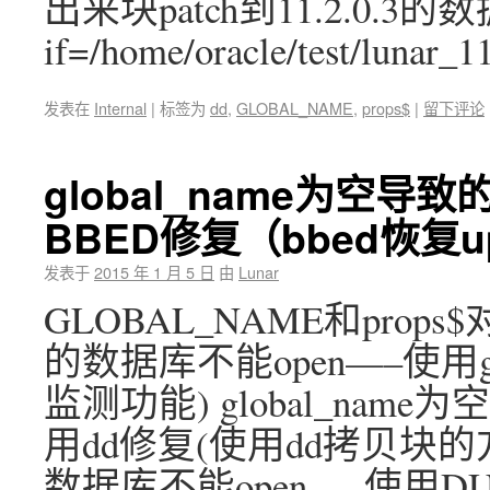
出来块patch到11.2.0.3
if=/home/oracle/test/lunar_
发表在
Internal
|
标签为
dd
,
GLOBAL_NAME
,
props$
|
留下评论
global_name为空导
BBED修复（bbed恢复u
发表于
2015 年 1 月 5 日
由
Lunar
GLOBAL_NAME和props$
的数据库不能open—–使用g
监测功能) global_nam
用dd修复(使用dd拷贝块的方式
数据库不能open—–使用D