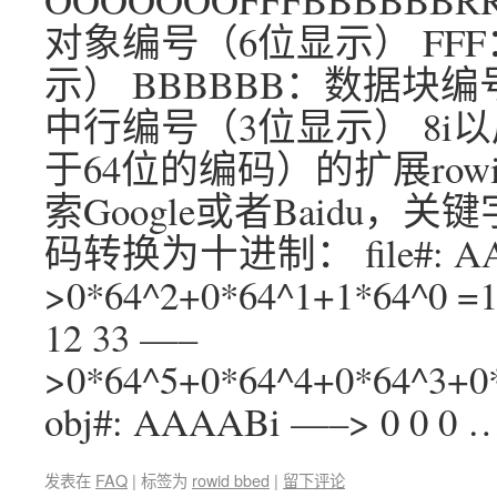
对象编号（6位显示） FF
示） BBBBBB：数据块编
中行编号（3位显示） 8i以后
于64位的编码）的扩展rowid
索Google或者Baidu，关键
码转换为十进制： file#: AAB
>0*64^2+0*64^1+1*64^0 =1
12 33 —–
>0*64^5+0*64^4+0*64^3+0
obj#: AAAABi —–> 0 0 0 
发表在
FAQ
|
标签为
rowid bbed
|
留下评论