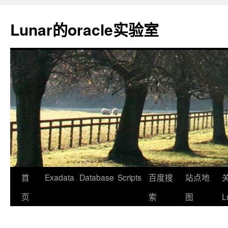
Lunar的oracle实验室
首
Exadata
Database
Scripts
百度搜
站点地
页
索
图
L