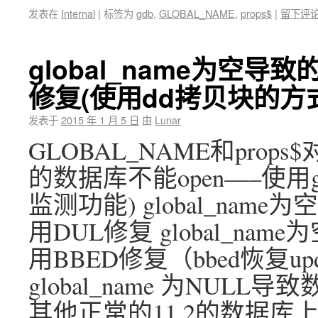
发表在
Internal
|
标签为
gdb
,
GLOBAL_NAME
,
props$
|
留下评
global_name为空导
修复(使用dd拷贝块的方
发表于
2015 年 1 月 5 日
由
Lunar
GLOBAL_NAME和props$
的数据库不能open—–使用g
监测功能) global_nam
用DUL修复 global_na
用BBED修复（bbed恢复u
global_name 为NUL
其他正常的11.2的数据库