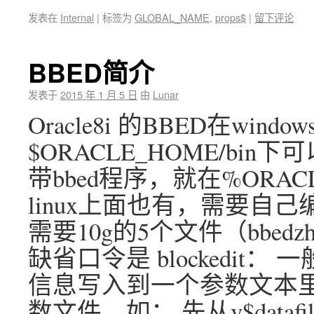
发表在
Internal
|
标签为
GLOBAL_NAME
,
props$
|
留下评论
BBED简介
发表于
2015 年 1 月 5 日
由
Lunar
Oracle8i 的BBED在wind
$ORACLE_HOME/bin
带bbed程序，就在%ORAC
linux上面也有，需要自己编译。 
需要10g的5个文件（bbedz
缺省口令是 blockedit：
信息写入到一个参数文本里
数文件。如： 先从v$datafile