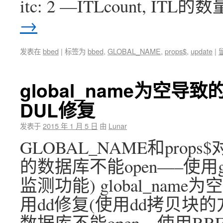
itc: 2 —ITLcount, ITL的数
→
发表在
bbed
|
标签为
bbed
,
GLOBAL_NAME
,
props$
,
update
|
global_name为空导
DUL修复
发表于
2015 年 1 月 5 日
由
Lunar
GLOBAL_NAME和props$
的数据库不能open—–使用g
监测功能) global_nam
用dd修复(使用dd拷贝块的方式
数据库不能open—使用BBED