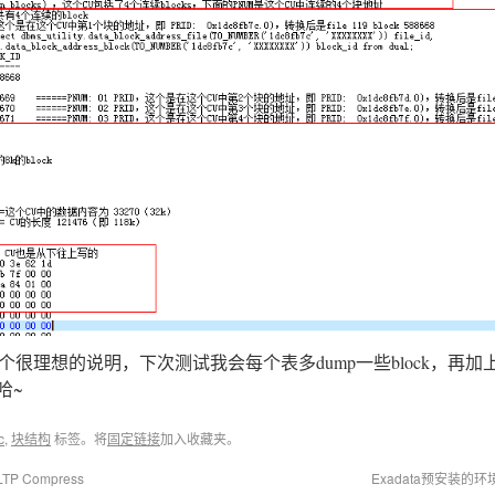
个很理想的说明，下次测试我会每个表多dump一些block，再加
哈~
c
,
块结构
标签。将
固定链接
加入收藏夹。
P Compress
Exadata预安装的