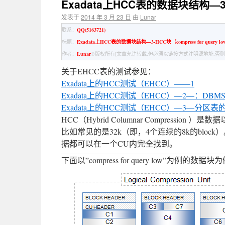
Exadata上HCC表的数据块结构—3-HC
发表于
2014 年 3 月 23 日
由
Lunar
联系：
QQ(5163721)
标题：
Exadata上HCC表的数据块结构—3-HCC块（compress for query l
作者：
Lunar
©版权所有[文章允许转载,但必须以链接方式注明源地址,否则
关于EHCC表的测试参见：
Exadata上的HCC测试（EHCC）——1
Exadata上的HCC测试（EHCC）—2—：DBMS_C
Exadata上的HCC测试（EHCC）—3—分区表
HCC（Hybrid Columnar Compression
比如常见的是32k（即，4个连续的8k的bl
据都可以在一个CU内完全找到。
下面以”compress for query low”为例的数据块