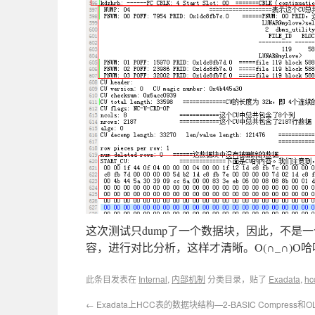
这次测试只dump了一个数据块，因此，不是一
容，进行对比分析，这样才清晰。O(∩_∩)O哈
此条目发表在
Internal
,
内部机制
分类目录，贴了
Exadata
,
hc
←
Exadata上HCC表的数据块结构—2-BASIC Compress和OLT