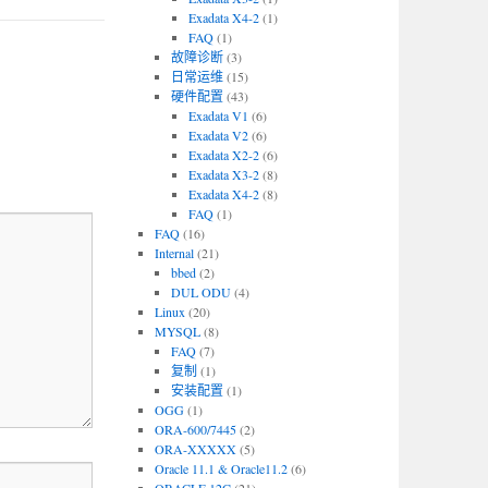
Exadata X4-2
(1)
FAQ
(1)
故障诊断
(3)
日常运维
(15)
硬件配置
(43)
Exadata V1
(6)
Exadata V2
(6)
Exadata X2-2
(6)
Exadata X3-2
(8)
Exadata X4-2
(8)
FAQ
(1)
FAQ
(16)
Internal
(21)
bbed
(2)
DUL ODU
(4)
Linux
(20)
MYSQL
(8)
FAQ
(7)
复制
(1)
安装配置
(1)
OGG
(1)
ORA-600/7445
(2)
ORA-XXXXX
(5)
Oracle 11.1 & Oracle11.2
(6)