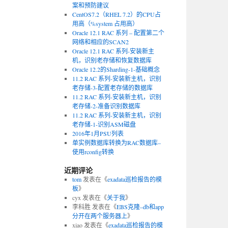
案和预防建议
CentOS7.2（RHEL 7.2）的CPU占
用高（%system 占用高）
Oracle 12.1 RAC 系列 – 配置第二个
网络和相应的SCAN2
Oracle 12.1 RAC 系列-安装新主
机，识别老存储和恢复数据库
Oracle 12.2的Sharding-1-基础概念
11.2 RAC 系列-安装新主机，识别
老存储-3-配置老存储的数据库
11.2 RAC 系列-安装新主机，识别
老存储-2-准备识别数据库
11.2 RAC 系列-安装新主机，识别
老存储-1-识别ASM磁盘
2016年1月PSU列表
单实例数据库转换为RAC数据库–
使用rconfig转换
近期评论
tom
发表在《
exadata巡检报告的模
板
》
cyx
发表在《
关于我
》
李科胜
发表在《
EBS克隆–db和app
分开在两个服务器上
》
xiao
发表在《
exadata巡检报告的模