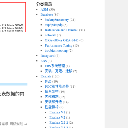
分类目录
ASM
(30)
Database
(86)
backup&recovery
(21)
expdp/impdp
(5)
Installation and Deinstall
(31)
network
(7)
ORA-600 or ORA-7445
(6)
Performence Tuning
(13)
troubleshoooting
(2)
Dataguard
(7)
EBS
(3)
EBS系统管理
(1)
安装、克隆、迁移
(2)
Exadata
(120)
FAQ
(19)
POC和性能调整
(11)
体系架构
(19)
上表数据的内
内部机制
(22)
安装和升级
(14)
性能指标
(8)
Exadata V1
(1)
Exadata V2
(1)
Exadata X2-2
(2)
环境需求-网格规划
→
Exadata X3-2
(1)