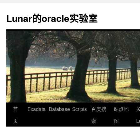
Lunar的oracle实验室
首
Exadata
Database
Scripts
百度搜
站点地
页
索
图
L