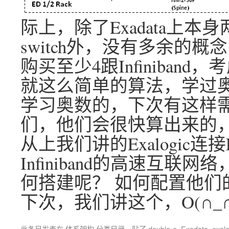
际上，除了Exadata上本身两
switch外，没有多余的
购买至少4跟Infiniban
就这么简单的算法，学过
学习奥数的，下次有这样
们，他们会很快算出来的，O
从上我们讲的Exalogic连
Infiniband的高速互
何搭建呢？ 如何配置他们
下次，我们讲这个，O(∩_∩
此条目发表在
体系架构
分类目录，贴了
double-e
,
Exadata
,
exalo