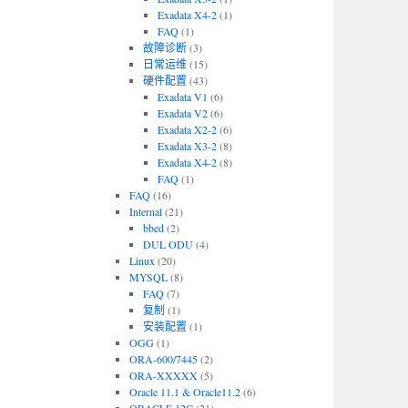
Exadata X4-2
(1)
FAQ
(1)
故障诊断
(3)
日常运维
(15)
硬件配置
(43)
Exadata V1
(6)
Exadata V2
(6)
Exadata X2-2
(6)
Exadata X3-2
(8)
Exadata X4-2
(8)
FAQ
(1)
FAQ
(16)
Internal
(21)
bbed
(2)
DUL ODU
(4)
Linux
(20)
MYSQL
(8)
FAQ
(7)
复制
(1)
安装配置
(1)
OGG
(1)
ORA-600/7445
(2)
ORA-XXXXX
(5)
Oracle 11.1 & Oracle11.2
(6)