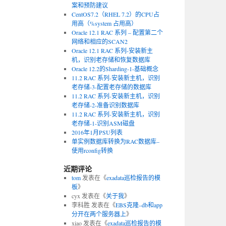
案和预防建议
CentOS7.2（RHEL 7.2）的CPU占
用高（%system 占用高）
Oracle 12.1 RAC 系列 – 配置第二个
网络和相应的SCAN2
Oracle 12.1 RAC 系列-安装新主
机，识别老存储和恢复数据库
Oracle 12.2的Sharding-1-基础概念
11.2 RAC 系列-安装新主机，识别
老存储-3-配置老存储的数据库
11.2 RAC 系列-安装新主机，识别
老存储-2-准备识别数据库
11.2 RAC 系列-安装新主机，识别
老存储-1-识别ASM磁盘
2016年1月PSU列表
单实例数据库转换为RAC数据库–
使用rconfig转换
近期评论
tom
发表在《
exadata巡检报告的模
板
》
cyx
发表在《
关于我
》
李科胜
发表在《
EBS克隆–db和app
分开在两个服务器上
》
xiao
发表在《
exadata巡检报告的模