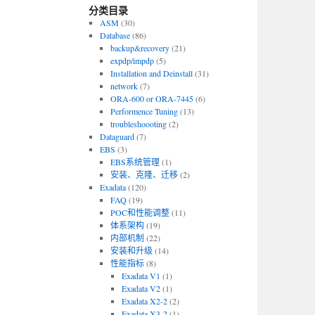
分类目录
ASM
(30)
Database
(86)
backup&recovery
(21)
expdp/impdp
(5)
Installation and Deinstall
(31)
network
(7)
ORA-600 or ORA-7445
(6)
Performence Tuning
(13)
troubleshoooting
(2)
Dataguard
(7)
EBS
(3)
EBS系统管理
(1)
安装、克隆、迁移
(2)
Exadata
(120)
FAQ
(19)
POC和性能调整
(11)
体系架构
(19)
内部机制
(22)
安装和升级
(14)
性能指标
(8)
Exadata V1
(1)
Exadata V2
(1)
Exadata X2-2
(2)
Exadata X3-2
(1)