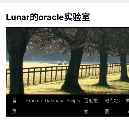
Lunar的oracle实验室
首
Exadata
Database
Scripts
百度搜
站点地
页
索
图
L