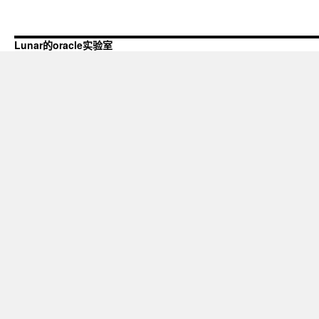
Lunar的oracle实验室