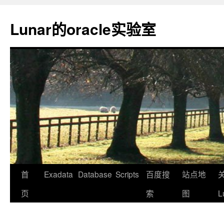
Lunar的oracle实验室
首
Exadata
Database
Scripts
百度搜
站点地
页
索
图
L