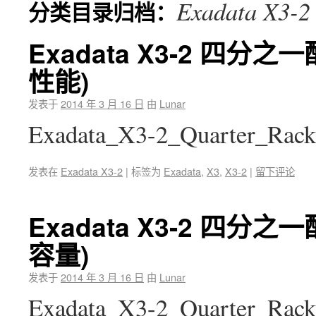
Exadata X3-2
分类目录归档：
Exadata X3-2 四分之
性能)
发表于
2014 年 3 月 16 日
由
Lunar
Exadata_X3-2_Quarter_Rac
发表在
Exadata X3-2
|
标签为
Exadata
,
X3
,
X3-2
|
留下评论
Exadata X3-2 四分之
容量)
发表于
2014 年 3 月 16 日
由
Lunar
Exadata_X3-2_Quarter_Rac