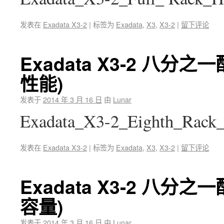
发表在
Exadata X3-2
|
标签为
Exadata
,
X3
,
X3-2
|
留下评论
Exadata X3-2 八分之
性能)
发表于
2014 年 3 月 16 日
由
Lunar
Exadata_X3-2_Eighth_Rack
发表在
Exadata X3-2
|
标签为
Exadata
,
X3
,
X3-2
|
留下评论
Exadata X3-2 八分之
容量)
发表于
2014 年 3 月 16 日
由
Lunar