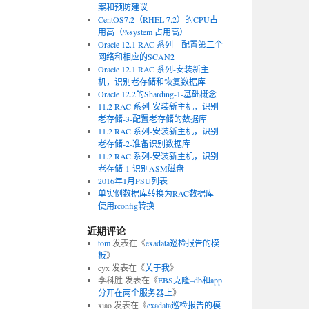
案和预防建议
CentOS7.2（RHEL 7.2）的CPU占
用高（%system 占用高）
Oracle 12.1 RAC 系列 – 配置第二个
网络和相应的SCAN2
Oracle 12.1 RAC 系列-安装新主
机，识别老存储和恢复数据库
Oracle 12.2的Sharding-1-基础概念
11.2 RAC 系列-安装新主机，识别
老存储-3-配置老存储的数据库
11.2 RAC 系列-安装新主机，识别
老存储-2-准备识别数据库
11.2 RAC 系列-安装新主机，识别
老存储-1-识别ASM磁盘
2016年1月PSU列表
单实例数据库转换为RAC数据库–
使用rconfig转换
近期评论
tom
发表在《
exadata巡检报告的模
板
》
cyx
发表在《
关于我
》
李科胜
发表在《
EBS克隆–db和app
分开在两个服务器上
》
xiao
发表在《
exadata巡检报告的模