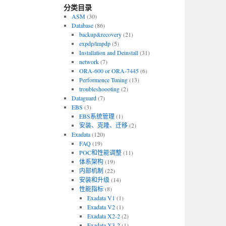
分类目录
ASM
(30)
Database
(86)
backup&recovery
(21)
expdp/impdp
(5)
Installation and Deinstall
(31)
network
(7)
ORA-600 or ORA-7445
(6)
Performence Tuning
(13)
troubleshoooting
(2)
Dataguard
(7)
EBS
(3)
EBS系统管理
(1)
安装、克隆、迁移
(2)
Exadata
(120)
FAQ
(19)
POC和性能调整
(11)
体系架构
(19)
内部机制
(22)
安装和升级
(14)
性能指标
(8)
Exadata V1
(1)
Exadata V2
(1)
Exadata X2-2
(2)
Exadata X3-2
(1)