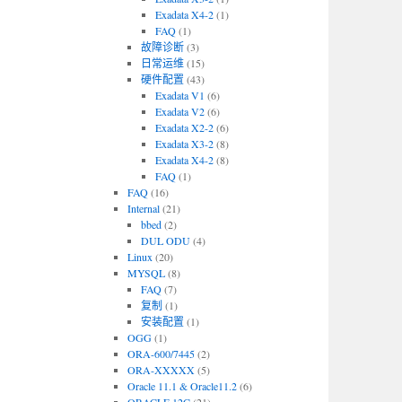
Exadata X4-2
(1)
FAQ
(1)
故障诊断
(3)
日常运维
(15)
硬件配置
(43)
Exadata V1
(6)
Exadata V2
(6)
Exadata X2-2
(6)
Exadata X3-2
(8)
Exadata X4-2
(8)
FAQ
(1)
FAQ
(16)
Internal
(21)
bbed
(2)
DUL ODU
(4)
Linux
(20)
MYSQL
(8)
FAQ
(7)
复制
(1)
安装配置
(1)
OGG
(1)
ORA-600/7445
(2)
ORA-XXXXX
(5)
Oracle 11.1 & Oracle11.2
(6)