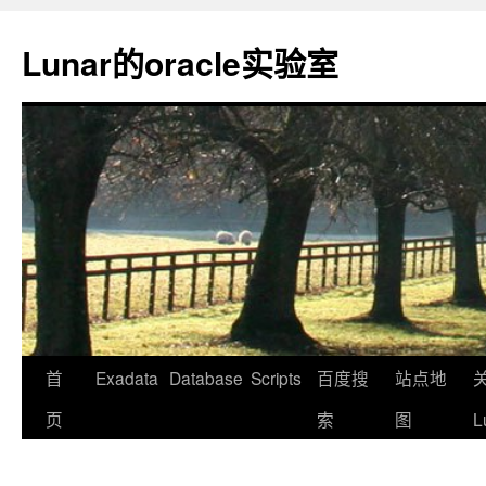
Lunar的oracle实验室
首
Exadata
Database
Scripts
百度搜
站点地
页
索
图
L