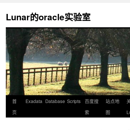
Lunar的oracle实验室
首
Exadata
Database
Scripts
百度搜
站点地
页
索
图
L